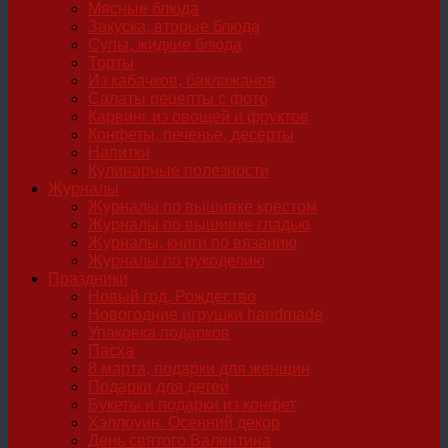
Мясные блюда
Закуска, вторые блюда
Супы, жидкие блюда
Торты
Из кабачков, баклажанов
Салаты рецепты с фото
Карвинг из овощей и фруктов
Конфеты, печенье, десерты
Напитки
Кулинарные полезности
Журналы
Журналы по вышивке крестом
Журналы по вышивке гладью
Журналы, книги по вязанию
Журналы по рукоделию
Праздники
Новый год, Рождество
Новогодние игрушки handmade
Упаковка подарков
Пасха
8 марта, подарки для женщин
Подарки для детей
Букеты и подарки из конфет
Хэллоуин. Осенний декор
День святого Валентина