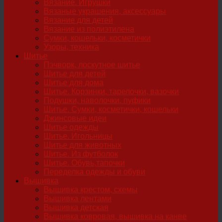
Вязание. Игрушки
Вязаные украшения, аксессуары
Вязание для детей
Вязание из полиэтилена
Сумки, кошельки, косметички
Узоры, техника
Шитье
Пэчворк, лоскутное шитье
Шитье для детей
Шитье для дома
Шитье. Корзинки, тарелочки, вазочки
Подушки, наволочки, пуфики
Шитье. Сумки, косметички, кошельки
Джинсовые идеи
Шитье одежды
Шитье. Игольницы
Шитье для животных
Шитье. Из футболок
Шитье. Обувь,тапочки
Переделка одежды и обуви
Вышивка
Вышивка крестом, схемы
Вышивка лентами
Вышивка детская
Вышивка ковровая, вышивка на канве