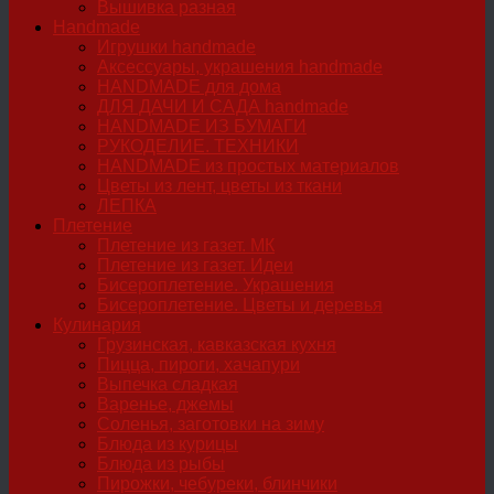
Вышивка разная
Handmade
Игрушки handmade
Аксессуары, украшения handmade
HANDMADE для дома
ДЛЯ ДАЧИ И САДА handmade
HANDMADE ИЗ БУМАГИ
РУКОДЕЛИЕ. ТЕХНИКИ
HANDMADE из простых материалов
Цветы из лент, цветы из ткани
ЛЕПКА
Плетение
Плетение из газет. МК
Плетение из газет. Идеи
Бисероплетение. Украшения
Бисероплетение. Цветы и деревья
Кулинария
Грузинская, кавказская кухня
Пицца, пироги, хачапури
Выпечка сладкая
Варенье, джемы
Соленья, заготовки на зиму
Блюда из курицы
Блюда из рыбы
Пирожки, чебуреки, блинчики