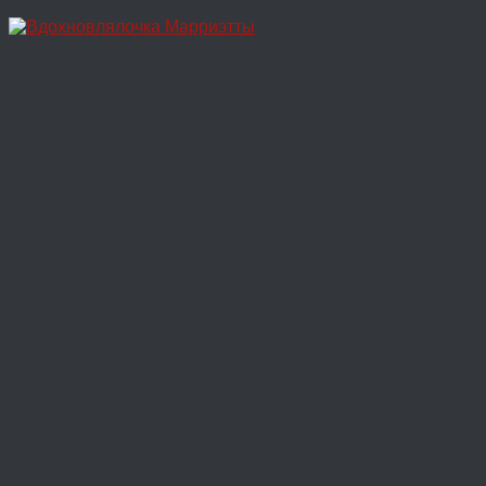
Перейти
к
содержимому