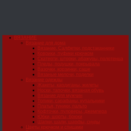
ВЯЗАНИЕ
Вязание для дома
Вязание. Салфетки, подстаканники
Коврики, пуфики крючком
Скатерти, шторки, абажуры, полотенца
Пледы, подушки, покрывала
Вазочки, корзинки, саше
Вязаные мелочи, поделки
Вязание одежды
Жакеты, кардиганы, жилеты
Носки, тапочки, вязаная обувь
Вязание для мужчин
Топики, сарафаны, купальники
Платья, туники, пальто
Кофточки, пуловеры, джемпера
Юбки, шорты, брюки
Шапки, шали, шарфы, снуды
Цветы крючком и спицами