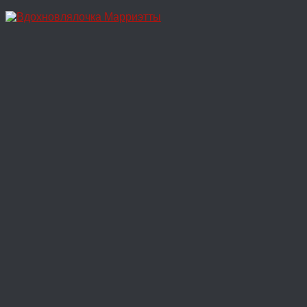
Перейти
к
содержимому