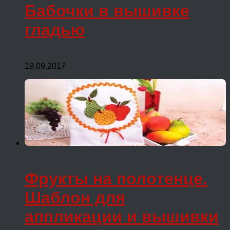
Бабочки в вышивке
гладью
19.09.2017
Фрукты на полотенце.
Шаблон для
аппликации и вышивки