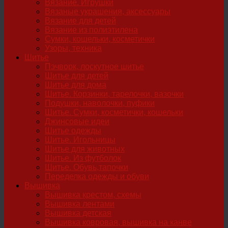
Вязание. Игрушки
Вязаные украшения, аксессуары
Вязание для детей
Вязание из полиэтилена
Сумки, кошельки, косметички
Узоры, техника
Шитье
Пэчворк, лоскутное шитье
Шитье для детей
Шитье для дома
Шитье. Корзинки, тарелочки, вазочки
Подушки, наволочки, пуфики
Шитье. Сумки, косметички, кошельки
Джинсовые идеи
Шитье одежды
Шитье. Игольницы
Шитье для животных
Шитье. Из футболок
Шитье. Обувь,тапочки
Переделка одежды и обуви
Вышивка
Вышивка крестом, схемы
Вышивка лентами
Вышивка детская
Вышивка ковровая, вышивка на канве