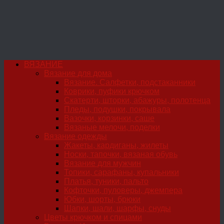
ВЯЗАНИЕ
Вязание для дома
Вязание. Салфетки, подстаканники
Коврики, пуфики крючком
Скатерти, шторки, абажуры, полотенца
Пледы, подушки, покрывала
Вазочки, корзинки, саше
Вязаные мелочи, поделки
Вязание одежды
Жакеты, кардиганы, жилеты
Носки, тапочки, вязаная обувь
Вязание для мужчин
Топики, сарафаны, купальники
Платья, туники, пальто
Кофточки, пуловеры, джемпера
Юбки, шорты, брюки
Шапки, шали, шарфы, снуды
Цветы крючком и спицами