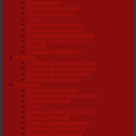
Мясные блюда
Закуска, вторые блюда
Супы, жидкие блюда
Торты
Из кабачков, баклажанов
Салаты рецепты с фото
Карвинг из овощей и фруктов
Конфеты, печенье, десерты
Напитки
Кулинарные полезности
Журналы
Журналы по вышивке крестом
Журналы по вышивке гладью
Журналы, книги по вязанию
Журналы по рукоделию
Праздники
Новый год, Рождество
Новогодние игрушки handmade
Упаковка подарков
Пасха
8 марта, подарки для женщин
Подарки для детей
Букеты и подарки из конфет
Хэллоуин. Осенний декор
День святого Валентина