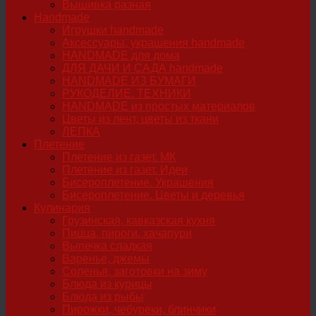
Вышивка разная
Handmade
Игрушки handmade
Аксессуары, украшения handmade
HANDMADE для дома
ДЛЯ ДАЧИ И САДА handmade
HANDMADE ИЗ БУМАГИ
РУКОДЕЛИЕ. ТЕХНИКИ
HANDMADE из простых материалов
Цветы из лент, цветы из ткани
ЛЕПКА
Плетение
Плетение из газет. МК
Плетение из газет. Идеи
Бисероплетение. Украшения
Бисероплетение. Цветы и деревья
Кулинария
Грузинская, кавказская кухня
Пицца, пироги, хачапури
Выпечка сладкая
Варенье, джемы
Соленья, заготовки на зиму
Блюда из курицы
Блюда из рыбы
Пирожки, чебуреки, блинчики