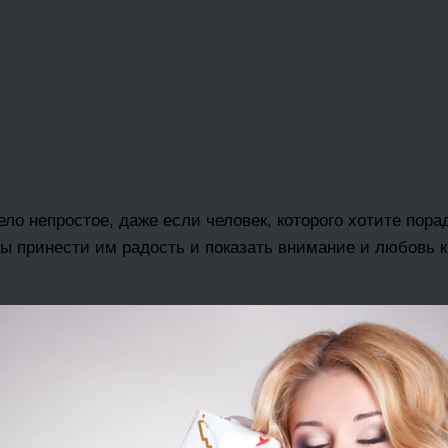
ело непростое, даже если человек, которого хотите пор
ы принести им радость и показать внимание и любовь 