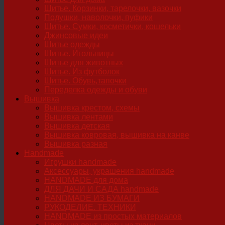
Шитье. Корзинки, тарелочки, вазочки
Подушки, наволочки, пуфики
Шитье. Сумки, косметички, кошельки
Джинсовые идеи
Шитье одежды
Шитье. Игольницы
Шитье для животных
Шитье. Из футболок
Шитье. Обувь,тапочки
Переделка одежды и обуви
Вышивка
Вышивка крестом, схемы
Вышивка лентами
Вышивка детская
Вышивка ковровая, вышивка на канве
Вышивка разная
Handmade
Игрушки handmade
Аксессуары, украшения handmade
HANDMADE для дома
ДЛЯ ДАЧИ И САДА handmade
HANDMADE ИЗ БУМАГИ
РУКОДЕЛИЕ. ТЕХНИКИ
HANDMADE из простых материалов