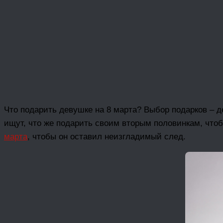
Что подарить девушке на 8 марта? Выбор подарков – д
ищут, что же подарить своим вторым половинкам, чтоб
марта
, чтобы он оставил неизгладимый след.