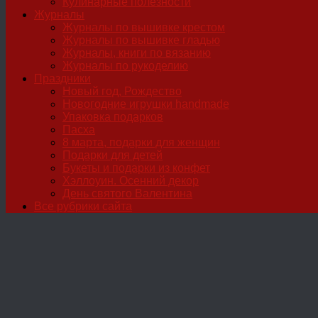
Кулинарные полезности
Журналы
Журналы по вышивке крестом
Журналы по вышивке гладью
Журналы, книги по вязанию
Журналы по рукоделию
Праздники
Новый год, Рождество
Новогодние игрушки handmade
Упаковка подарков
Пасха
8 марта, подарки для женщин
Подарки для детей
Букеты и подарки из конфет
Хэллоуин. Осенний декор
День святого Валентина
Все рубрики сайта