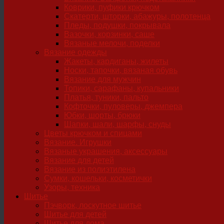
Коврики, пуфики крючком
Скатерти, шторки, абажуры, полотенца
Пледы, подушки, покрывала
Вазочки, корзинки, саше
Вязаные мелочи, поделки
Вязание одежды
Жакеты, кардиганы, жилеты
Носки, тапочки, вязаная обувь
Вязание для мужчин
Топики, сарафаны, купальники
Платья, туники, пальто
Кофточки, пуловеры, джемпера
Юбки, шорты, брюки
Шапки, шали, шарфы, снуды
Цветы крючком и спицами
Вязание. Игрушки
Вязаные украшения, аксессуары
Вязание для детей
Вязание из полиэтилена
Сумки, кошельки, косметички
Узоры, техника
Шитье
Пэчворк, лоскутное шитье
Шитье для детей
Шитье для дома