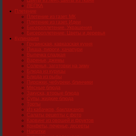
Цветы из лент, цветы из ткани
ЛЕПКА
Плетение
Плетение из газет. МК
Плетение из газет. Идеи
Бисероплетение. Украшения
Бисероплетение. Цветы и деревья
Кулинария
Грузинская, кавказская кухня
Пицца, пироги, хачапури
Выпечка сладкая
Варенье, джемы
Соленья, заготовки на зиму
Блюда из курицы
Блюда из рыбы
Пирожки, чебуреки, блинчики
Мясные блюда
Закуска, вторые блюда
Супы, жидкие блюда
Торты
Из кабачков, баклажанов
Салаты рецепты с фото
Карвинг из овощей и фруктов
Конфеты, печенье, десерты
Напитки