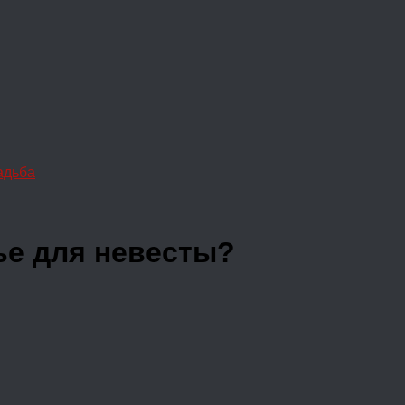
адьба
ье для невесты?