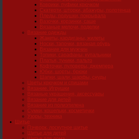
Коврики, пуфики крючком
Скатерти, шторки, абажуры, полотенца
Пледы, подушки, покрывала
Вазочки, корзинки, саше
Вязаные мелочи, поделки
Вязание одежды
Жакеты, кардиганы, жилеты
Носки, тапочки, вязаная обувь
Вязание для мужчин
Топики, сарафаны, купальники
Платья, туники, пальто
Кофточки, пуловеры, джемпера
Юбки, шорты, брюки
Шапки, шали, шарфы, снуды
Цветы крючком и спицами
Вязание. Игрушки
Вязаные украшения, аксессуары
Вязание для детей
Вязание из полиэтилена
Сумки, кошельки, косметички
Узоры, техника
Шитье
Пэчворк, лоскутное шитье
Шитье для детей
Шитье для дома