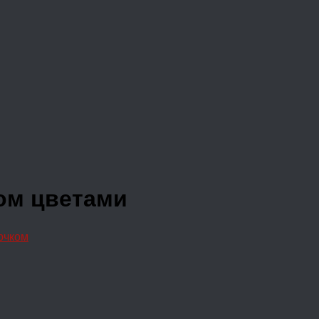
ом цветами
ючком