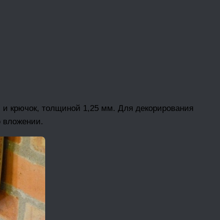
 и крючок, толщиной 1,25 мм. Для декорирования
о вложении.