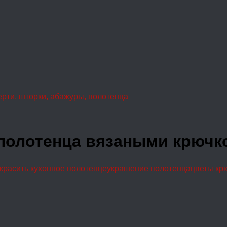
ерти, шторки, абажуры, полотенца
 полотенца вязаными крючк
красить кухонное полотенце
украшение полотенца
цветы кр