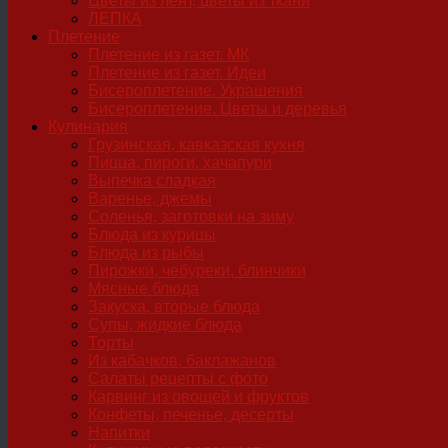
Цветы из лент, цветы из ткани
ЛЕПКА
Плетение
Плетение из газет. МК
Плетение из газет. Идеи
Бисероплетение. Украшения
Бисероплетение. Цветы и деревья
Кулинария
Грузинская, кавказская кухня
Пицца, пироги, хачапури
Выпечка сладкая
Варенье, джемы
Соленья, заготовки на зиму
Блюда из курицы
Блюда из рыбы
Пирожки, чебуреки, блинчики
Мясные блюда
Закуска, вторые блюда
Супы, жидкие блюда
Торты
Из кабачков, баклажанов
Салаты рецепты с фото
Карвинг из овощей и фруктов
Конфеты, печенье, десерты
Напитки