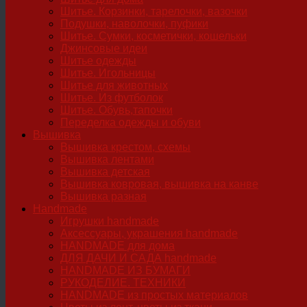
Шитье. Корзинки, тарелочки, вазочки
Подушки, наволочки, пуфики
Шитье. Сумки, косметички, кошельки
Джинсовые идеи
Шитье одежды
Шитье. Игольницы
Шитье для животных
Шитье. Из футболок
Шитье. Обувь,тапочки
Переделка одежды и обуви
Вышивка
Вышивка крестом, схемы
Вышивка лентами
Вышивка детская
Вышивка ковровая, вышивка на канве
Вышивка разная
Handmade
Игрушки handmade
Аксессуары, украшения handmade
HANDMADE для дома
ДЛЯ ДАЧИ И САДА handmade
HANDMADE ИЗ БУМАГИ
РУКОДЕЛИЕ. ТЕХНИКИ
HANDMADE из простых материалов