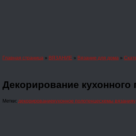
Главная страница
»
ВЯЗАНИЕ
»
Вязание для дома
»
Скат
Декорирование кухонного
Метки:
декорирование
кухонное полотенце
схемы вязания
у