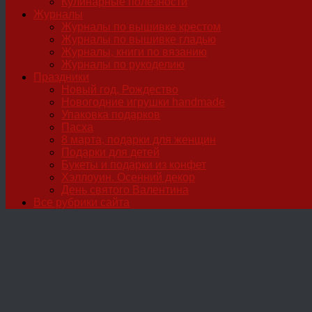
Кулинарные полезности
Журналы
Журналы по вышивке крестом
Журналы по вышивке гладью
Журналы, книги по вязанию
Журналы по рукоделию
Праздники
Новый год, Рождество
Новогодние игрушки handmade
Упаковка подарков
Пасха
8 марта, подарки для женщин
Подарки для детей
Букеты и подарки из конфет
Хэллоуин. Осенний декор
День святого Валентина
Все рубрики сайта