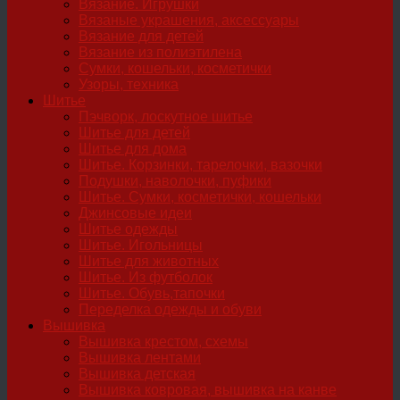
Вязание. Игрушки
Вязаные украшения, аксессуары
Вязание для детей
Вязание из полиэтилена
Сумки, кошельки, косметички
Узоры, техника
Шитье
Пэчворк, лоскутное шитье
Шитье для детей
Шитье для дома
Шитье. Корзинки, тарелочки, вазочки
Подушки, наволочки, пуфики
Шитье. Сумки, косметички, кошельки
Джинсовые идеи
Шитье одежды
Шитье. Игольницы
Шитье для животных
Шитье. Из футболок
Шитье. Обувь,тапочки
Переделка одежды и обуви
Вышивка
Вышивка крестом, схемы
Вышивка лентами
Вышивка детская
Вышивка ковровая, вышивка на канве