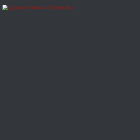
Перейти
к
содержимому