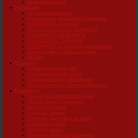
Вышивка разная
Handmade
Игрушки handmade
Аксессуары, украшения handmade
HANDMADE для дома
ДЛЯ ДАЧИ И САДА handmade
HANDMADE ИЗ БУМАГИ
РУКОДЕЛИЕ. ТЕХНИКИ
HANDMADE из простых материалов
Цветы из лент, цветы из ткани
ЛЕПКА
Плетение
Плетение из газет. МК
Плетение из газет. Идеи
Бисероплетение. Украшения
Бисероплетение. Цветы и деревья
Кулинария
Грузинская, кавказская кухня
Пицца, пироги, хачапури
Выпечка сладкая
Варенье, джемы
Соленья, заготовки на зиму
Блюда из курицы
Блюда из рыбы
Пирожки, чебуреки, блинчики