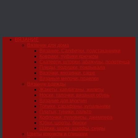
ВЯЗАНИЕ
Вязание для дома
Вязание. Салфетки, подстаканники
Коврики, пуфики крючком
Скатерти, шторки, абажуры, полотенца
Пледы, подушки, покрывала
Вазочки, корзинки, саше
Вязаные мелочи, поделки
Вязание одежды
Жакеты, кардиганы, жилеты
Носки, тапочки, вязаная обувь
Вязание для мужчин
Топики, сарафаны, купальники
Платья, туники, пальто
Кофточки, пуловеры, джемпера
Юбки, шорты, брюки
Шапки, шали, шарфы, снуды
Цветы крючком и спицами