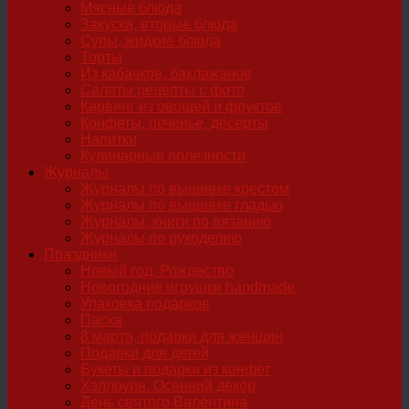
Мясные блюда
Закуска, вторые блюда
Супы, жидкие блюда
Торты
Из кабачков, баклажанов
Салаты рецепты с фото
Карвинг из овощей и фруктов
Конфеты, печенье, десерты
Напитки
Кулинарные полезности
Журналы
Журналы по вышивке крестом
Журналы по вышивке гладью
Журналы, книги по вязанию
Журналы по рукоделию
Праздники
Новый год, Рождество
Новогодние игрушки handmade
Упаковка подарков
Пасха
8 марта, подарки для женщин
Подарки для детей
Букеты и подарки из конфет
Хэллоуин. Осенний декор
День святого Валентина