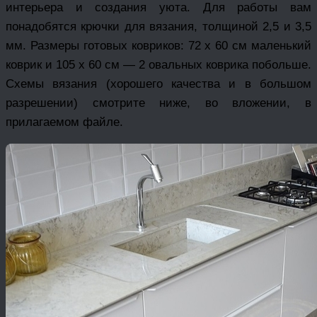
интерьера и создания уюта. Для работы вам
понадобятся крючки для вязания, толщиной 2,5 и 3,5
мм. Размеры готовых ковриков: 72 х 60 см маленький
коврик и 105 х 60 см — 2 овальных коврика побольше.
Схемы вязания (хорошего качества и в большом
разрешении) смотрите ниже, во вложении, в
прилагаемом файле.