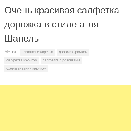
Очень красивая салфетка-
дорожка в стиле а-ля
Шанель
Метки:
вязаная салфетка
дорожка крючком
салфетка крючком
салфетка с розочками
схемы вязания крючком