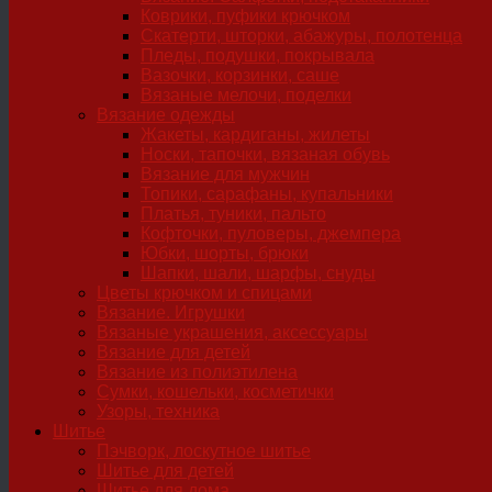
Коврики, пуфики крючком
Скатерти, шторки, абажуры, полотенца
Пледы, подушки, покрывала
Вазочки, корзинки, саше
Вязаные мелочи, поделки
Вязание одежды
Жакеты, кардиганы, жилеты
Носки, тапочки, вязаная обувь
Вязание для мужчин
Топики, сарафаны, купальники
Платья, туники, пальто
Кофточки, пуловеры, джемпера
Юбки, шорты, брюки
Шапки, шали, шарфы, снуды
Цветы крючком и спицами
Вязание. Игрушки
Вязаные украшения, аксессуары
Вязание для детей
Вязание из полиэтилена
Сумки, кошельки, косметички
Узоры, техника
Шитье
Пэчворк, лоскутное шитье
Шитье для детей
Шитье для дома