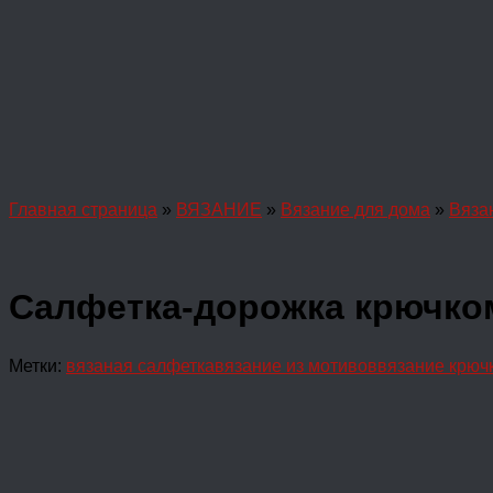
Главная страница
»
ВЯЗАНИЕ
»
Вязание для дома
»
Вяза
Салфетка-дорожка крючко
Метки:
вязаная салфетка
вязание из мотивов
вязание крюч