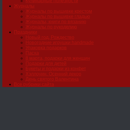
Кулинарные полезности
Журналы
Журналы по вышивке крестом
Журналы по вышивке гладью
Журналы, книги по вязанию
Журналы по рукоделию
Праздники
Новый год, Рождество
Новогодние игрушки handmade
Упаковка подарков
Пасха
8 марта, подарки для женщин
Подарки для детей
Букеты и подарки из конфет
Хэллоуин. Осенний декор
День святого Валентина
Все рубрики сайта