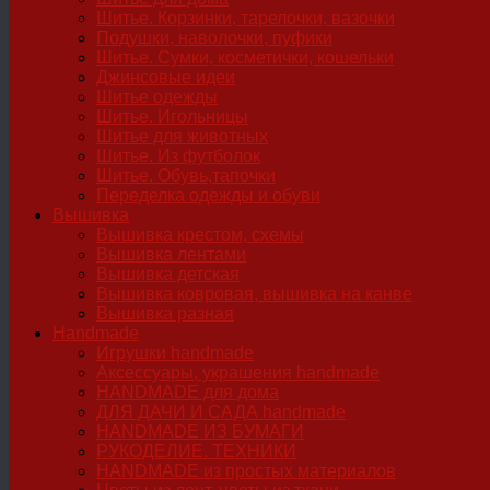
Шитье. Корзинки, тарелочки, вазочки
Подушки, наволочки, пуфики
Шитье. Сумки, косметички, кошельки
Джинсовые идеи
Шитье одежды
Шитье. Игольницы
Шитье для животных
Шитье. Из футболок
Шитье. Обувь,тапочки
Переделка одежды и обуви
Вышивка
Вышивка крестом, схемы
Вышивка лентами
Вышивка детская
Вышивка ковровая, вышивка на канве
Вышивка разная
Handmade
Игрушки handmade
Аксессуары, украшения handmade
HANDMADE для дома
ДЛЯ ДАЧИ И САДА handmade
HANDMADE ИЗ БУМАГИ
РУКОДЕЛИЕ. ТЕХНИКИ
HANDMADE из простых материалов