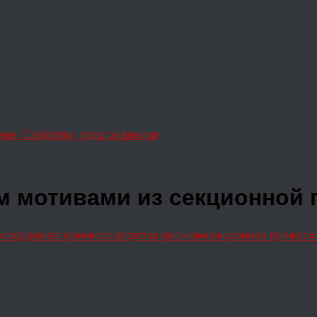
ние. Салфетки, подстаканники
м мотивами из секционной 
ком
дорожка крючком
салфетка крючком
секционная пряжа
сх