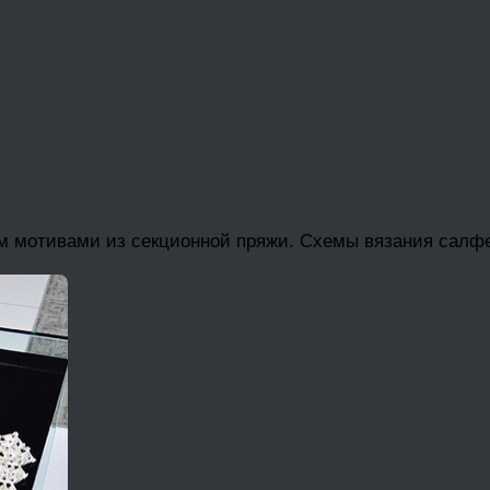
м мотивами из секционной пряжи. Схемы вязания салфет