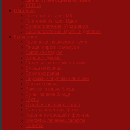
Цветы из лент, цветы из ткани
ЛЕПКА
Плетение
Плетение из газет. МК
Плетение из газет. Идеи
Бисероплетение. Украшения
Бисероплетение. Цветы и деревья
Кулинария
Грузинская, кавказская кухня
Пицца, пироги, хачапури
Выпечка сладкая
Варенье, джемы
Соленья, заготовки на зиму
Блюда из курицы
Блюда из рыбы
Пирожки, чебуреки, блинчики
Мясные блюда
Закуска, вторые блюда
Супы, жидкие блюда
Торты
Из кабачков, баклажанов
Салаты рецепты с фото
Карвинг из овощей и фруктов
Конфеты, печенье, десерты
Напитки