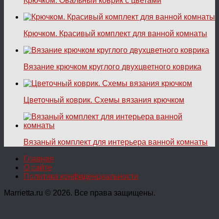
Крючком. Овальный коврик с цветами
Крючком. Красивый комплект для ванной комнаты
Вязание крючком круглого двухцветного коврика
Цветочный коврик. Схемы вязания крючком
Вязаный комплект для интерьера ванной комнаты
Главная
О сайте
Политика конфиденциальности
Marrietta.ru © 2026. Все права защищены.