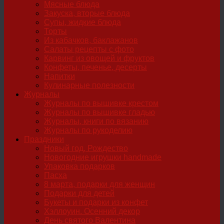
Мясные блюда
Закуска, вторые блюда
Супы, жидкие блюда
Торты
Из кабачков, баклажанов
Салаты рецепты с фото
Карвинг из овощей и фруктов
Конфеты, печенье, десерты
Напитки
Кулинарные полезности
Журналы
Журналы по вышивке крестом
Журналы по вышивке гладью
Журналы, книги по вязанию
Журналы по рукоделию
Праздники
Новый год, Рождество
Новогодние игрушки handmade
Упаковка подарков
Пасха
8 марта, подарки для женщин
Подарки для детей
Букеты и подарки из конфет
Хэллоуин. Осенний декор
День святого Валентина