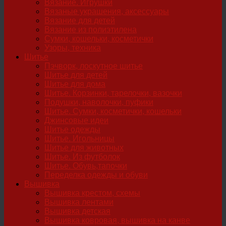
Вязание. Игрушки
Вязаные украшения, аксессуары
Вязание для детей
Вязание из полиэтилена
Сумки, кошельки, косметички
Узоры, техника
Шитье
Пэчворк, лоскутное шитье
Шитье для детей
Шитье для дома
Шитье. Корзинки, тарелочки, вазочки
Подушки, наволочки, пуфики
Шитье. Сумки, косметички, кошельки
Джинсовые идеи
Шитье одежды
Шитье. Игольницы
Шитье для животных
Шитье. Из футболок
Шитье. Обувь,тапочки
Переделка одежды и обуви
Вышивка
Вышивка крестом, схемы
Вышивка лентами
Вышивка детская
Вышивка ковровая, вышивка на канве