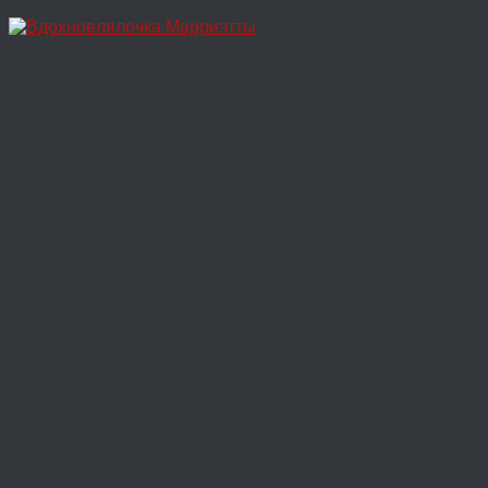
Перейти
к
содержимому