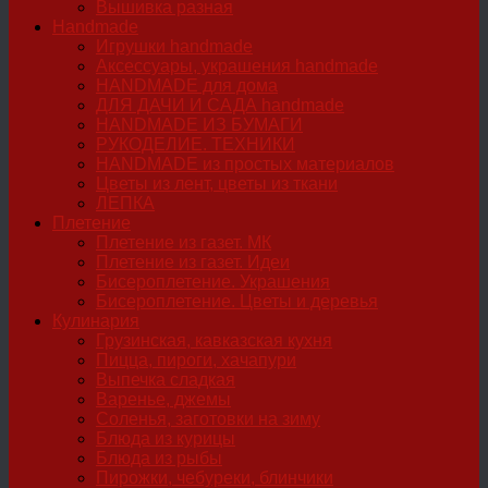
Вышивка разная
Handmade
Игрушки handmade
Аксессуары, украшения handmade
HANDMADE для дома
ДЛЯ ДАЧИ И САДА handmade
HANDMADE ИЗ БУМАГИ
РУКОДЕЛИЕ. ТЕХНИКИ
HANDMADE из простых материалов
Цветы из лент, цветы из ткани
ЛЕПКА
Плетение
Плетение из газет. МК
Плетение из газет. Идеи
Бисероплетение. Украшения
Бисероплетение. Цветы и деревья
Кулинария
Грузинская, кавказская кухня
Пицца, пироги, хачапури
Выпечка сладкая
Варенье, джемы
Соленья, заготовки на зиму
Блюда из курицы
Блюда из рыбы
Пирожки, чебуреки, блинчики