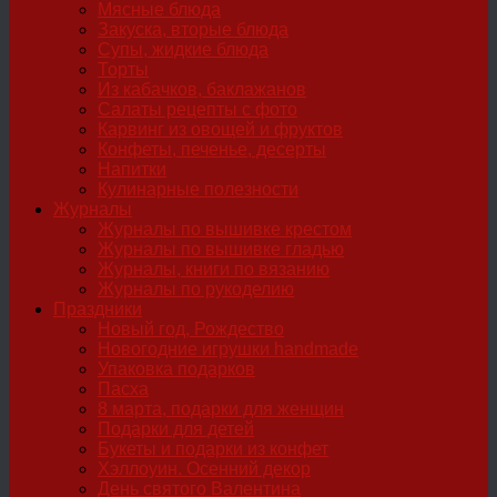
Мясные блюда
Закуска, вторые блюда
Супы, жидкие блюда
Торты
Из кабачков, баклажанов
Салаты рецепты с фото
Карвинг из овощей и фруктов
Конфеты, печенье, десерты
Напитки
Кулинарные полезности
Журналы
Журналы по вышивке крестом
Журналы по вышивке гладью
Журналы, книги по вязанию
Журналы по рукоделию
Праздники
Новый год, Рождество
Новогодние игрушки handmade
Упаковка подарков
Пасха
8 марта, подарки для женщин
Подарки для детей
Букеты и подарки из конфет
Хэллоуин. Осенний декор
День святого Валентина