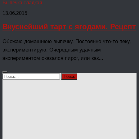
Выпечка сладкая
13.06.2015
Вкуснейший тарт с ягодами. Рецепт
Обожаю домашнюю выпечку. Постоянно что-то пеку,
экспериментирую. Очередным удачным
экспериментом оказался пирог, или как...
Найти: