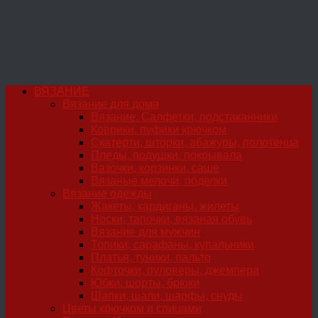
ВЯЗАНИЕ
Вязание для дома
Вязание. Салфетки, подстаканники
Коврики, пуфики крючком
Скатерти, шторки, абажуры, полотенца
Пледы, подушки, покрывала
Вазочки, корзинки, саше
Вязаные мелочи, поделки
Вязание одежды
Жакеты, кардиганы, жилеты
Носки, тапочки, вязаная обувь
Вязание для мужчин
Топики, сарафаны, купальники
Платья, туники, пальто
Кофточки, пуловеры, джемпера
Юбки, шорты, брюки
Шапки, шали, шарфы, снуды
Цветы крючком и спицами