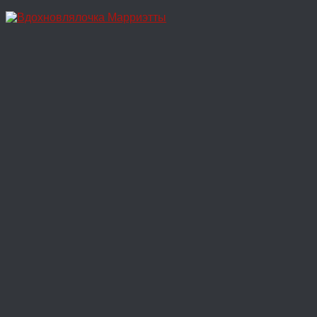
Перейти
к
содержимому