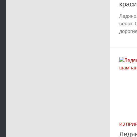
краси
Ледяно
венок. 
дорогие,
ИЗ ПРИ
Ледя