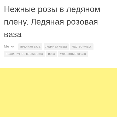
Нежные розы в ледяном
плену. Ледяная розовая
ваза
Метки:
ледяная ваза
ледяная чаша
мастер-класс
праздничная сервировка
роза
украшение стола