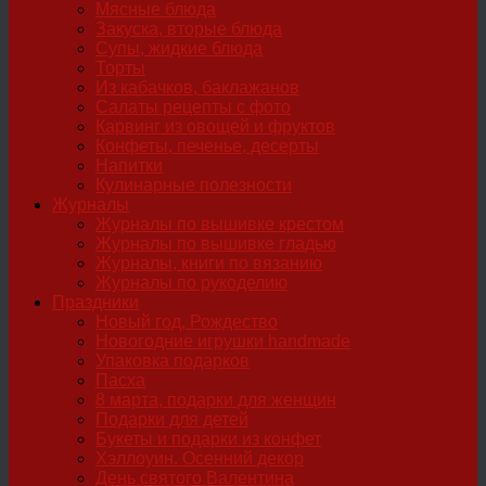
Мясные блюда
Закуска, вторые блюда
Супы, жидкие блюда
Торты
Из кабачков, баклажанов
Салаты рецепты с фото
Карвинг из овощей и фруктов
Конфеты, печенье, десерты
Напитки
Кулинарные полезности
Журналы
Журналы по вышивке крестом
Журналы по вышивке гладью
Журналы, книги по вязанию
Журналы по рукоделию
Праздники
Новый год, Рождество
Новогодние игрушки handmade
Упаковка подарков
Пасха
8 марта, подарки для женщин
Подарки для детей
Букеты и подарки из конфет
Хэллоуин. Осенний декор
День святого Валентина