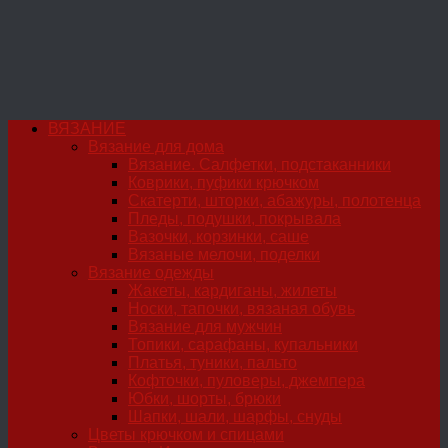
ВЯЗАНИЕ
Вязание для дома
Вязание. Салфетки, подстаканники
Коврики, пуфики крючком
Скатерти, шторки, абажуры, полотенца
Пледы, подушки, покрывала
Вазочки, корзинки, саше
Вязаные мелочи, поделки
Вязание одежды
Жакеты, кардиганы, жилеты
Носки, тапочки, вязаная обувь
Вязание для мужчин
Топики, сарафаны, купальники
Платья, туники, пальто
Кофточки, пуловеры, джемпера
Юбки, шорты, брюки
Шапки, шали, шарфы, снуды
Цветы крючком и спицами