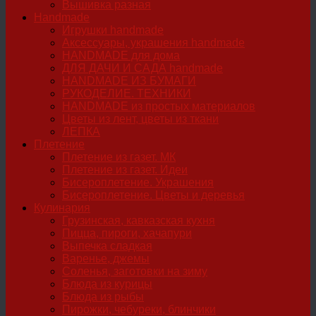
Вышивка разная
Handmade
Игрушки handmade
Аксессуары, украшения handmade
HANDMADE для дома
ДЛЯ ДАЧИ И САДА handmade
HANDMADE ИЗ БУМАГИ
РУКОДЕЛИЕ. ТЕХНИКИ
HANDMADE из простых материалов
Цветы из лент, цветы из ткани
ЛЕПКА
Плетение
Плетение из газет. МК
Плетение из газет. Идеи
Бисероплетение. Украшения
Бисероплетение. Цветы и деревья
Кулинария
Грузинская, кавказская кухня
Пицца, пироги, хачапури
Выпечка сладкая
Варенье, джемы
Соленья, заготовки на зиму
Блюда из курицы
Блюда из рыбы
Пирожки, чебуреки, блинчики