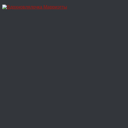
Перейти
к
содержимому