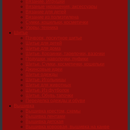
Вязание. Игрушки
Вязаные украшения, аксессуары
Вязание для детей
Вязание из полиэтилена
Сумки, кошельки, косметички
Узоры, техника
Шитье
Пэчворк, лоскутное шитье
Шитье для детей
Шитье для дома
Шитье. Корзинки, тарелочки, вазочки
Подушки, наволочки, пуфики
Шитье. Сумки, косметички, кошельки
Джинсовые идеи
Шитье одежды
Шитье. Игольницы
Шитье для животных
Шитье. Из футболок
Шитье. Обувь,тапочки
Переделка одежды и обуви
Вышивка
Вышивка крестом, схемы
Вышивка лентами
Вышивка детская
Вышивка ковровая, вышивка на канве