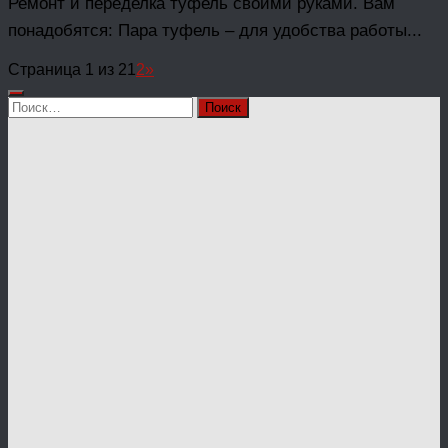
Ремонт и переделка туфель своими руками. Вам
понадобятся: Пара туфель – для удобства работы...
Страница 1 из 2
1
2
»
Найти: