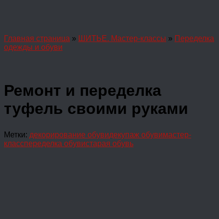
Главная страница
»
ШИТЬЕ. Мастер-классы
»
Переделка
одежды и обуви
Ремонт и переделка
туфель своими руками
Метки:
декорирование обуви
декупаж обуви
мастер-
класс
переделка обуви
старая обувь