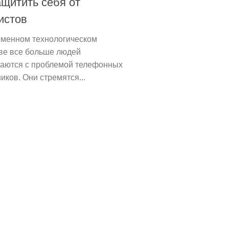
ащитить себя от
истов
еменном технологическом
ве все больше людей
ваются с проблемой телефонных
ков. Они стремятся...