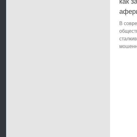
как з
афер
В совр
общест
сталки
мошенни