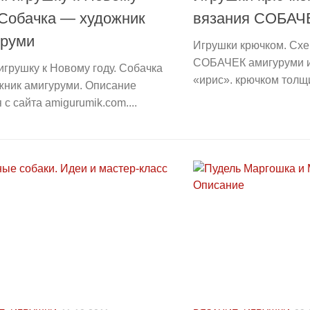
 Собачка — художник
вязания СОБАЧ
уруми
Игрушки крючком. Сх
СОБАЧЕК амигуруми и
грушку к Новому году. Собачка
«ирис». крючком толщи
жник амигуруми. Описание
 с сайта amigurumik.com....