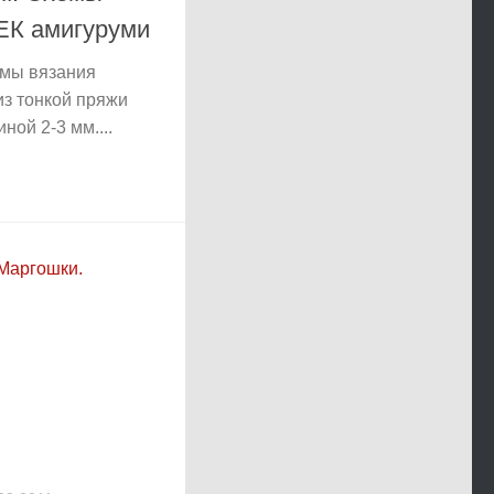
ЕК амигуруми
емы вязания
з тонкой пряжи
ной 2-3 мм....