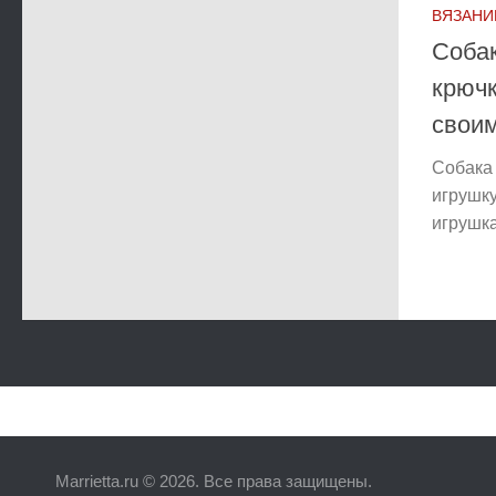
ВЯЗАНИ
Собак
крючк
свои
Собака
игрушку
игрушка
Marrietta.ru © 2026. Все права защищены.