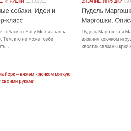
Е. ИГРУШКИ
11.10.2011
ВЯЗАНИЕ. ИГРУШКИ
09.
ые собаки. Идеи и
Пудель Маргошк
р-класс
Маргошки. Опис
 собаки от Sally Muir и Joanna
Пудель Маргошка и М
. Тем, кто не может себе
вязания крючком игру
ть...
хвостик связаны крючк