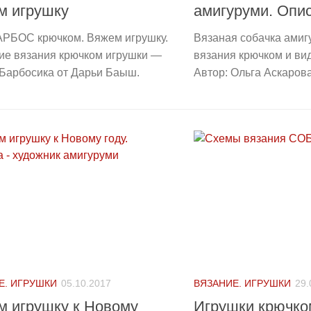
м игрушку
амигуруми. Опи
РБОС крючком. Вяжем игрушку.
Вязаная собачка амиг
ие вязания крючком игрушки —
вязания крючком и вид
-Барбосика от Дарьи Баыш.
Автор: Ольга Аскарова.
Е. ИГРУШКИ
05.10.2017
ВЯЗАНИЕ. ИГРУШКИ
29.
м игрушку к Новому
Игрушки крючко