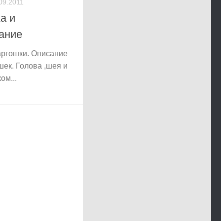
09.2011
а и
ание
аргошки. Описание
шек. Голова ,шея и
ом...