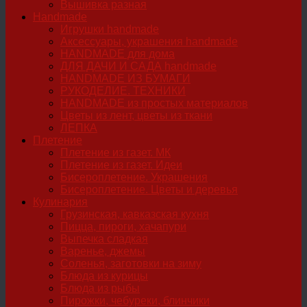
Вышивка разная
Handmade
Игрушки handmade
Аксессуары, украшения handmade
HANDMADE для дома
ДЛЯ ДАЧИ И САДА handmade
HANDMADE ИЗ БУМАГИ
РУКОДЕЛИЕ. ТЕХНИКИ
HANDMADE из простых материалов
Цветы из лент, цветы из ткани
ЛЕПКА
Плетение
Плетение из газет. МК
Плетение из газет. Идеи
Бисероплетение. Украшения
Бисероплетение. Цветы и деревья
Кулинария
Грузинская, кавказская кухня
Пицца, пироги, хачапури
Выпечка сладкая
Варенье, джемы
Соленья, заготовки на зиму
Блюда из курицы
Блюда из рыбы
Пирожки, чебуреки, блинчики