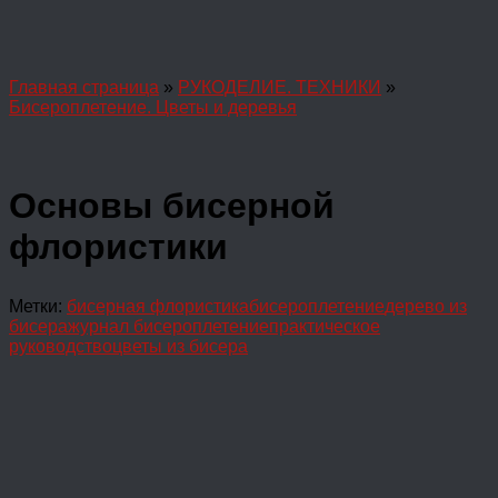
Главная страница
»
РУКОДЕЛИЕ. ТЕХНИКИ
»
Бисероплетение. Цветы и деревья
Основы бисерной
флористики
Метки:
бисерная флористика
бисероплетение
дерево из
бисера
журнал бисероплетение
практическое
руководство
цветы из бисера