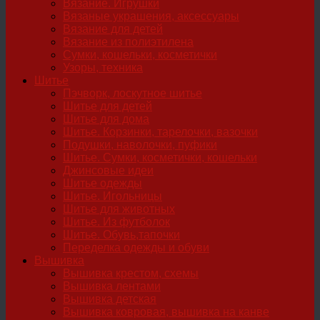
Вязание. Игрушки
Вязаные украшения, аксессуары
Вязание для детей
Вязание из полиэтилена
Сумки, кошельки, косметички
Узоры, техника
Шитье
Пэчворк, лоскутное шитье
Шитье для детей
Шитье для дома
Шитье. Корзинки, тарелочки, вазочки
Подушки, наволочки, пуфики
Шитье. Сумки, косметички, кошельки
Джинсовые идеи
Шитье одежды
Шитье. Игольницы
Шитье для животных
Шитье. Из футболок
Шитье. Обувь,тапочки
Переделка одежды и обуви
Вышивка
Вышивка крестом, схемы
Вышивка лентами
Вышивка детская
Вышивка ковровая, вышивка на канве