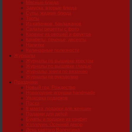
Мясные блюда
Закуска, вторые блюда
Супы, жидкие блюда
Торты
Из кабачков, баклажанов
Салаты рецепты с фото
Карвинг из овощей и фруктов
Конфеты, печенье, десерты
Напитки
Кулинарные полезности
Журналы
Журналы по вышивке крестом
Журналы по вышивке гладью
Журналы, книги по вязанию
Журналы по рукоделию
Праздники
Новый год, Рождество
Новогодние игрушки handmade
Упаковка подарков
Пасха
8 марта, подарки для женщин
Подарки для детей
Букеты и подарки из конфет
Хэллоуин. Осенний декор
День святого Валентина