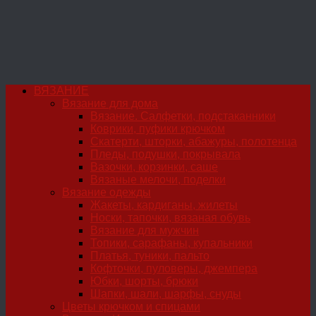
ВЯЗАНИЕ
Вязание для дома
Вязание. Салфетки, подстаканники
Коврики, пуфики крючком
Скатерти, шторки, абажуры, полотенца
Пледы, подушки, покрывала
Вазочки, корзинки, саше
Вязаные мелочи, поделки
Вязание одежды
Жакеты, кардиганы, жилеты
Носки, тапочки, вязаная обувь
Вязание для мужчин
Топики, сарафаны, купальники
Платья, туники, пальто
Кофточки, пуловеры, джемпера
Юбки, шорты, брюки
Шапки, шали, шарфы, снуды
Цветы крючком и спицами