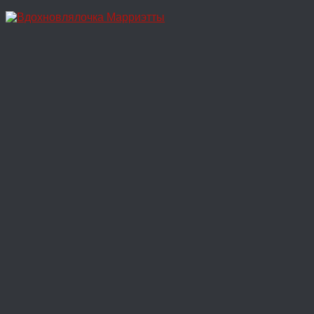
Перейти
к
содержимому