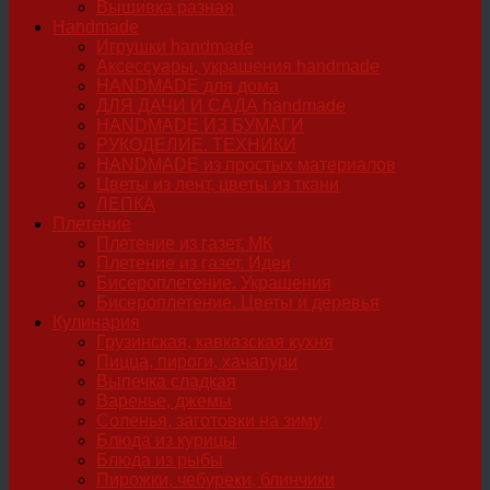
Вышивка разная
Handmade
Игрушки handmade
Аксессуары, украшения handmade
HANDMADE для дома
ДЛЯ ДАЧИ И САДА handmade
HANDMADE ИЗ БУМАГИ
РУКОДЕЛИЕ. ТЕХНИКИ
HANDMADE из простых материалов
Цветы из лент, цветы из ткани
ЛЕПКА
Плетение
Плетение из газет. МК
Плетение из газет. Идеи
Бисероплетение. Украшения
Бисероплетение. Цветы и деревья
Кулинария
Грузинская, кавказская кухня
Пицца, пироги, хачапури
Выпечка сладкая
Варенье, джемы
Соленья, заготовки на зиму
Блюда из курицы
Блюда из рыбы
Пирожки, чебуреки, блинчики