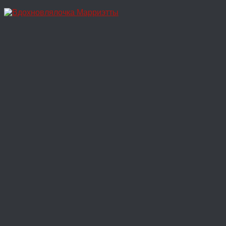
Перейти
к
содержимому