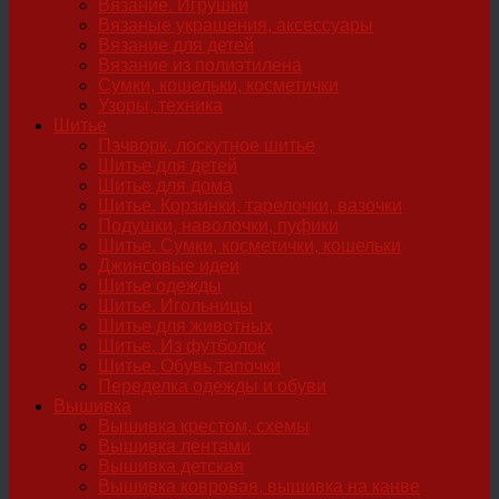
Вязание. Игрушки
Вязаные украшения, аксессуары
Вязание для детей
Вязание из полиэтилена
Сумки, кошельки, косметички
Узоры, техника
Шитье
Пэчворк, лоскутное шитье
Шитье для детей
Шитье для дома
Шитье. Корзинки, тарелочки, вазочки
Подушки, наволочки, пуфики
Шитье. Сумки, косметички, кошельки
Джинсовые идеи
Шитье одежды
Шитье. Игольницы
Шитье для животных
Шитье. Из футболок
Шитье. Обувь,тапочки
Переделка одежды и обуви
Вышивка
Вышивка крестом, схемы
Вышивка лентами
Вышивка детская
Вышивка ковровая, вышивка на канве