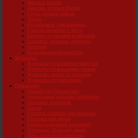
Мясные блюда
Закуска, вторые блюда
Супы, жидкие блюда
Торты
Из кабачков, баклажанов
Салаты рецепты с фото
Карвинг из овощей и фруктов
Конфеты, печенье, десерты
Напитки
Кулинарные полезности
Журналы
Журналы по вышивке крестом
Журналы по вышивке гладью
Журналы, книги по вязанию
Журналы по рукоделию
Праздники
Новый год, Рождество
Новогодние игрушки handmade
Упаковка подарков
Пасха
8 марта, подарки для женщин
Подарки для детей
Букеты и подарки из конфет
Хэллоуин. Осенний декор
День святого Валентина