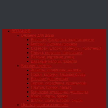
ВЯЗАНИЕ
Вязание для дома
Вязание. Салфетки, подстаканники
Коврики, пуфики крючком
Скатерти, шторки, абажуры, полотенца
Пледы, подушки, покрывала
Вазочки, корзинки, саше
Вязаные мелочи, поделки
Вязание одежды
Жакеты, кардиганы, жилеты
Носки, тапочки, вязаная обувь
Вязание для мужчин
Топики, сарафаны, купальники
Платья, туники, пальто
Кофточки, пуловеры, джемпера
Юбки, шорты, брюки
Шапки, шали, шарфы, снуды
Цветы крючком и спицами