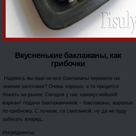
Вкусненькие баклажаны, как
грибочки
Надеюсь вы еще не все баклажаны перевели на
зимние заготовки? Очень хорошо, а то придется
бежать на рынок. Сегодня у нас наивкуснейший
вариант подачи баклажанчиков – баклажаны, жареные
по-грибному. С лучком, со сметанкой, ну да не буду
забегать вперед..
Ингредиенты: