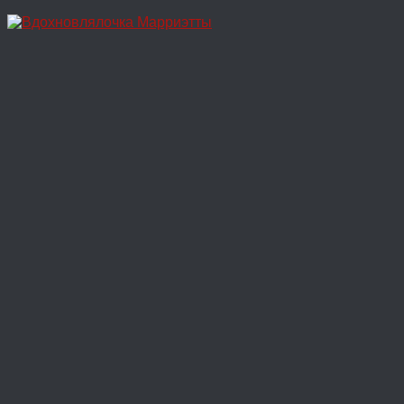
Перейти
к
содержимому