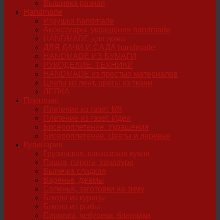
Вышивка разная
Handmade
Игрушки handmade
Аксессуары, украшения handmade
HANDMADE для дома
ДЛЯ ДАЧИ И САДА handmade
HANDMADE ИЗ БУМАГИ
РУКОДЕЛИЕ. ТЕХНИКИ
HANDMADE из простых материалов
Цветы из лент, цветы из ткани
ЛЕПКА
Плетение
Плетение из газет. МК
Плетение из газет. Идеи
Бисероплетение. Украшения
Бисероплетение. Цветы и деревья
Кулинария
Грузинская, кавказская кухня
Пицца, пироги, хачапури
Выпечка сладкая
Варенье, джемы
Соленья, заготовки на зиму
Блюда из курицы
Блюда из рыбы
Пирожки, чебуреки, блинчики