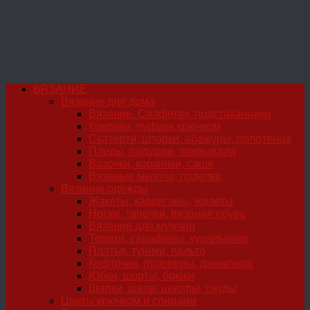
ВЯЗАНИЕ
Вязание для дома
Вязание. Салфетки, подстаканники
Коврики, пуфики крючком
Скатерти, шторки, абажуры, полотенца
Пледы, подушки, покрывала
Вазочки, корзинки, саше
Вязаные мелочи, поделки
Вязание одежды
Жакеты, кардиганы, жилеты
Носки, тапочки, вязаная обувь
Вязание для мужчин
Топики, сарафаны, купальники
Платья, туники, пальто
Кофточки, пуловеры, джемпера
Юбки, шорты, брюки
Шапки, шали, шарфы, снуды
Цветы крючком и спицами