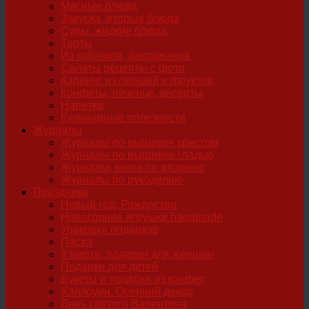
Мясные блюда
Закуска, вторые блюда
Супы, жидкие блюда
Торты
Из кабачков, баклажанов
Салаты рецепты с фото
Карвинг из овощей и фруктов
Конфеты, печенье, десерты
Напитки
Кулинарные полезности
Журналы
Журналы по вышивке крестом
Журналы по вышивке гладью
Журналы, книги по вязанию
Журналы по рукоделию
Праздники
Новый год, Рождество
Новогодние игрушки handmade
Упаковка подарков
Пасха
8 марта, подарки для женщин
Подарки для детей
Букеты и подарки из конфет
Хэллоуин. Осенний декор
День святого Валентина