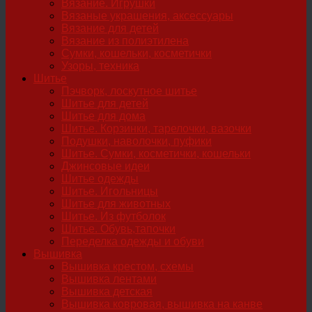
Вязание. Игрушки
Вязаные украшения, аксессуары
Вязание для детей
Вязание из полиэтилена
Сумки, кошельки, косметички
Узоры, техника
Шитье
Пэчворк, лоскутное шитье
Шитье для детей
Шитье для дома
Шитье. Корзинки, тарелочки, вазочки
Подушки, наволочки, пуфики
Шитье. Сумки, косметички, кошельки
Джинсовые идеи
Шитье одежды
Шитье. Игольницы
Шитье для животных
Шитье. Из футболок
Шитье. Обувь,тапочки
Переделка одежды и обуви
Вышивка
Вышивка крестом, схемы
Вышивка лентами
Вышивка детская
Вышивка ковровая, вышивка на канве