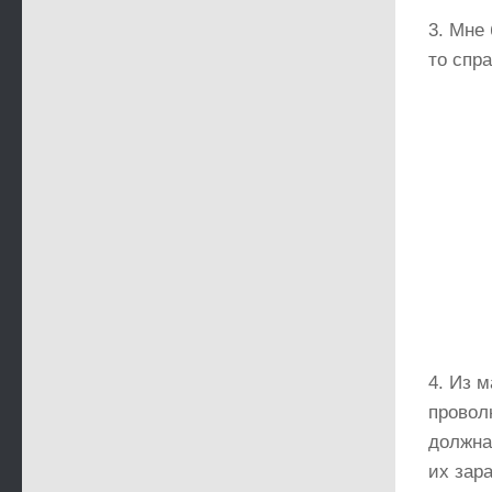
3. Мне
то спр
4. Из 
проволк
должна
их зар