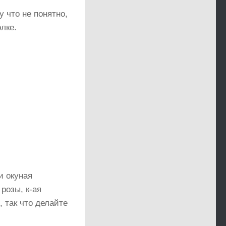
у что не понятно,
олке.
и окуная
розы, к-ая
 так что делайте