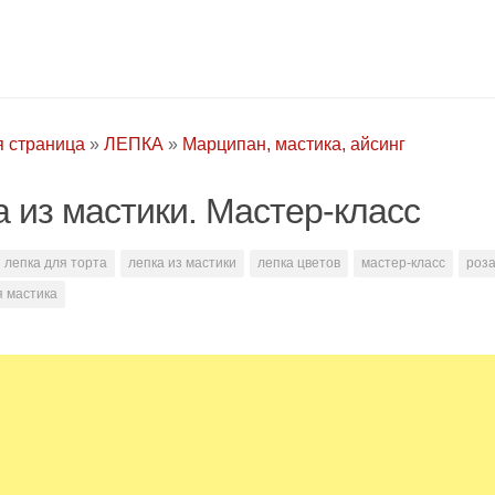
я страница
»
ЛЕПКА
»
Марципан, мастика, айсинг
а из мастики. Мастер-класс
лепка для торта
лепка из мастики
лепка цветов
мастер-класс
роза
я мастика