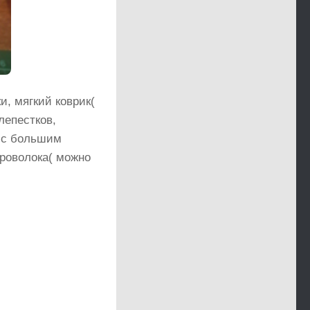
и, мягкий коврик(
лепестков,
у с большим
 проволока( можно