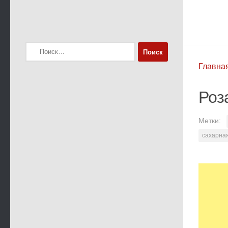
Найти:
Главна
Роз
Метки:
сахарна