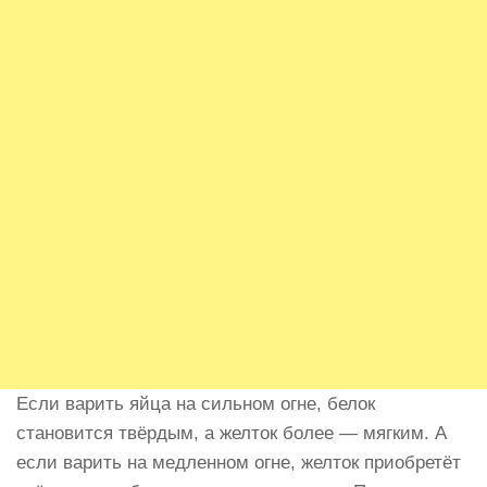
Если варить яйца на сильном огне, белок
становится твёрдым, а желток более — мягким. А
если варить на медленном огне, желток приобретёт