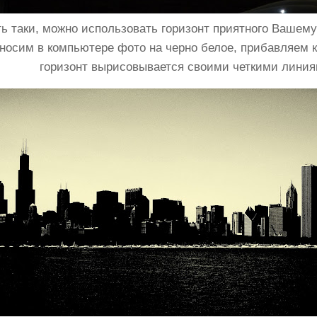
ь таки, можно использовать горизонт приятного Вашему
носим в компьютере фото на черно белое, прибавляем к
горизонт вырисовывается своими четкими линия