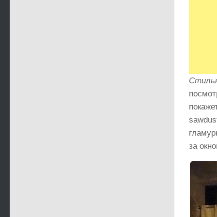
Стильн
посмот
покаже
sawdus
гламур
за окно