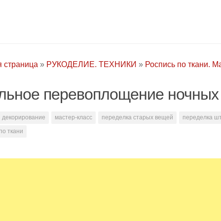
я страница
»
РУКОДЕЛИЕ. ТЕХНИКИ
»
Роспись по ткани. М
льное перевоплощение ночных
декорирование
мастер-класс
переделка старых вещей
переделка ш
по ткани