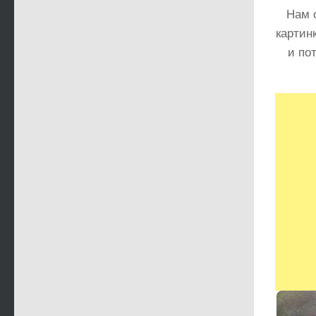
Нам о
картин
и по