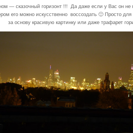
кном — сказочный горизонт !!! Да даже если у Вас он не
ером его можно искусственно воссоздать 🙂 Просто для 
за основу красивую картинку или даже трафарет гор