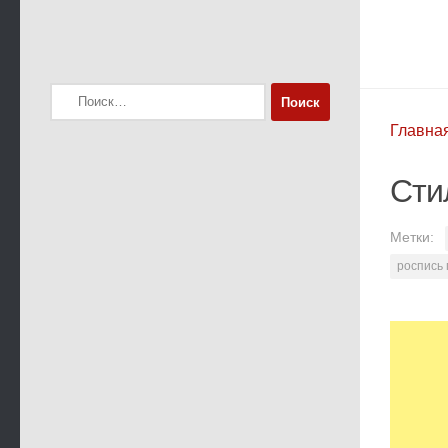
Найти:
Главна
Сти
Метки:
роспись 