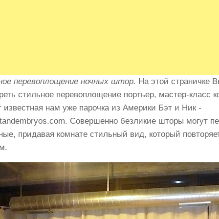
ое перевоплощение ночных штор.
На этой страничке В
реть стильное перевоплощение портьер, мастер-класс к
т известная нам уже парочка из Америки Бэт и Ник -
tandembryos.com.
Совершенно безликие шторы могут пе
ные, придавая комнате стильный вид, который повторяет
м.