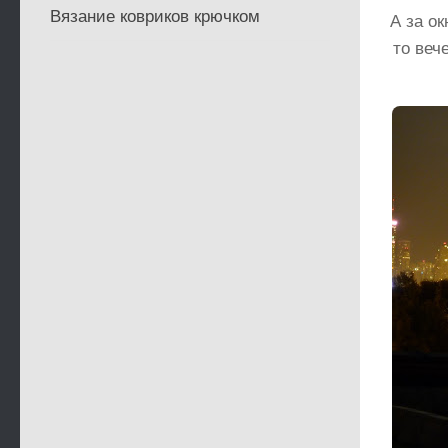
Вязание ковриков крючком
А за о
то веч