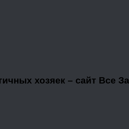
ичных хозяек – сайт Все З