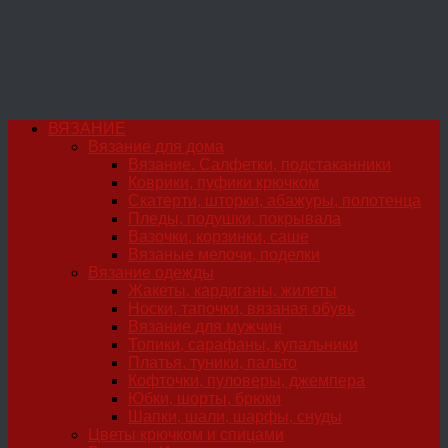
ВЯЗАНИЕ
Вязание для дома
Вязание. Салфетки, подстаканники
Коврики, пуфики крючком
Скатерти, шторки, абажуры, полотенца
Пледы, подушки, покрывала
Вазочки, корзинки, саше
Вязаные мелочи, поделки
Вязание одежды
Жакеты, кардиганы, жилеты
Носки, тапочки, вязаная обувь
Вязание для мужчин
Топики, сарафаны, купальники
Платья, туники, пальто
Кофточки, пуловеры, джемпера
Юбки, шорты, брюки
Шапки, шали, шарфы, снуды
Цветы крючком и спицами