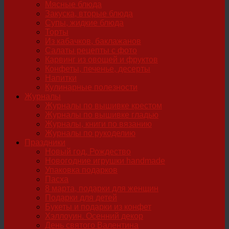
Мясные блюда
Закуска, вторые блюда
Супы, жидкие блюда
Торты
Из кабачков, баклажанов
Салаты рецепты с фото
Карвинг из овощей и фруктов
Конфеты, печенье, десерты
Напитки
Кулинарные полезности
Журналы
Журналы по вышивке крестом
Журналы по вышивке гладью
Журналы, книги по вязанию
Журналы по рукоделию
Праздники
Новый год, Рождество
Новогодние игрушки handmade
Упаковка подарков
Пасха
8 марта, подарки для женщин
Подарки для детей
Букеты и подарки из конфет
Хэллоуин. Осенний декор
День святого Валентина