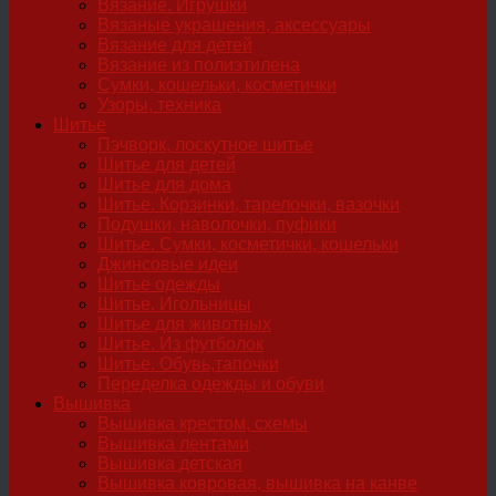
Вязание. Игрушки
Вязаные украшения, аксессуары
Вязание для детей
Вязание из полиэтилена
Сумки, кошельки, косметички
Узоры, техника
Шитье
Пэчворк, лоскутное шитье
Шитье для детей
Шитье для дома
Шитье. Корзинки, тарелочки, вазочки
Подушки, наволочки, пуфики
Шитье. Сумки, косметички, кошельки
Джинсовые идеи
Шитье одежды
Шитье. Игольницы
Шитье для животных
Шитье. Из футболок
Шитье. Обувь,тапочки
Переделка одежды и обуви
Вышивка
Вышивка крестом, схемы
Вышивка лентами
Вышивка детская
Вышивка ковровая, вышивка на канве