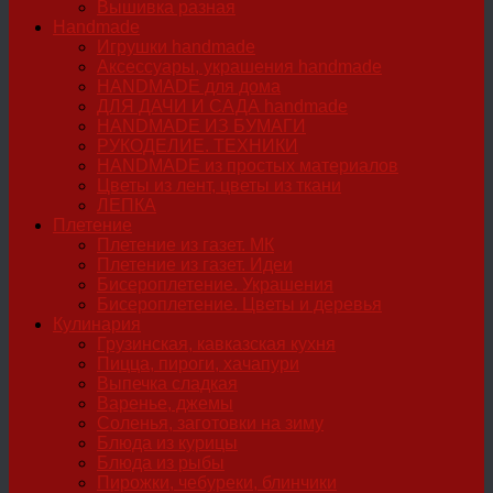
Вышивка разная
Handmade
Игрушки handmade
Аксессуары, украшения handmade
HANDMADE для дома
ДЛЯ ДАЧИ И САДА handmade
HANDMADE ИЗ БУМАГИ
РУКОДЕЛИЕ. ТЕХНИКИ
HANDMADE из простых материалов
Цветы из лент, цветы из ткани
ЛЕПКА
Плетение
Плетение из газет. МК
Плетение из газет. Идеи
Бисероплетение. Украшения
Бисероплетение. Цветы и деревья
Кулинария
Грузинская, кавказская кухня
Пицца, пироги, хачапури
Выпечка сладкая
Варенье, джемы
Соленья, заготовки на зиму
Блюда из курицы
Блюда из рыбы
Пирожки, чебуреки, блинчики