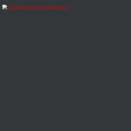
Перейти
к
содержимому