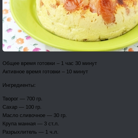
Общее время готовки – 1 час 30 минут
Активное время готовки – 10 минут
Ингрeдиенты:
Творог — 700 гр.
Сахар — 100 гр.
Масло сливочное — 30 гр.
Крупа манная — 3 ст.л.
Разрыхлитель — 1 ч.л.