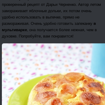
проверенный рецепт от Дарьи Черненко. Автор летом
замораживает яблочные дольки, их потом очень
удобно использовать в выпечке, прямо не
размораживая. Очень удобно готовить запеканку
в
мультиварке
, она получается более нежная, чем в
духовке. Попробуйте, вам понравится!