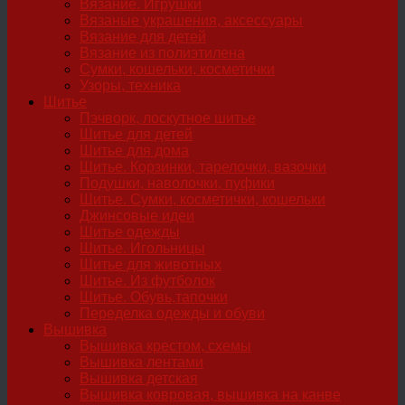
Вязание. Игрушки
Вязаные украшения, аксессуары
Вязание для детей
Вязание из полиэтилена
Сумки, кошельки, косметички
Узоры, техника
Шитье
Пэчворк, лоскутное шитье
Шитье для детей
Шитье для дома
Шитье. Корзинки, тарелочки, вазочки
Подушки, наволочки, пуфики
Шитье. Сумки, косметички, кошельки
Джинсовые идеи
Шитье одежды
Шитье. Игольницы
Шитье для животных
Шитье. Из футболок
Шитье. Обувь,тапочки
Переделка одежды и обуви
Вышивка
Вышивка крестом, схемы
Вышивка лентами
Вышивка детская
Вышивка ковровая, вышивка на канве