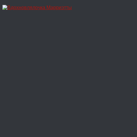
Перейти
к
содержимому