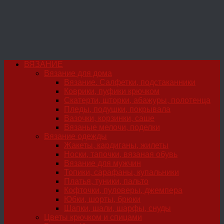
ВЯЗАНИЕ
Вязание для дома
Вязание. Салфетки, подстаканники
Коврики, пуфики крючком
Скатерти, шторки, абажуры, полотенца
Пледы, подушки, покрывала
Вазочки, корзинки, саше
Вязаные мелочи, поделки
Вязание одежды
Жакеты, кардиганы, жилеты
Носки, тапочки, вязаная обувь
Вязание для мужчин
Топики, сарафаны, купальники
Платья, туники, пальто
Кофточки, пуловеры, джемпера
Юбки, шорты, брюки
Шапки, шали, шарфы, снуды
Цветы крючком и спицами