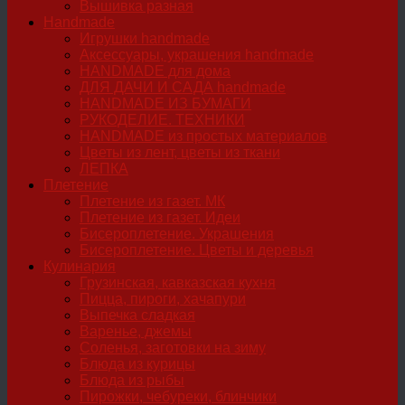
Вышивка разная
Handmade
Игрушки handmade
Аксессуары, украшения handmade
HANDMADE для дома
ДЛЯ ДАЧИ И САДА handmade
HANDMADE ИЗ БУМАГИ
РУКОДЕЛИЕ. ТЕХНИКИ
HANDMADE из простых материалов
Цветы из лент, цветы из ткани
ЛЕПКА
Плетение
Плетение из газет. МК
Плетение из газет. Идеи
Бисероплетение. Украшения
Бисероплетение. Цветы и деревья
Кулинария
Грузинская, кавказская кухня
Пицца, пироги, хачапури
Выпечка сладкая
Варенье, джемы
Соленья, заготовки на зиму
Блюда из курицы
Блюда из рыбы
Пирожки, чебуреки, блинчики