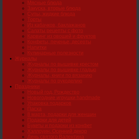
Мясные блюда
Закуска, вторые блюда
Супы, жидкие блюда
Торты
Из кабачков, баклажанов
Салаты рецепты с фото
Карвинг из овощей и фруктов
Конфеты, печенье, десерты
Напитки
Кулинарные полезности
Журналы
Журналы по вышивке крестом
Журналы по вышивке гладью
Журналы, книги по вязанию
Журналы по рукоделию
Праздники
Новый год, Рождество
Новогодние игрушки handmade
Упаковка подарков
Пасха
8 марта, подарки для женщин
Подарки для детей
Букеты и подарки из конфет
Хэллоуин. Осенний декор
День святого Валентина