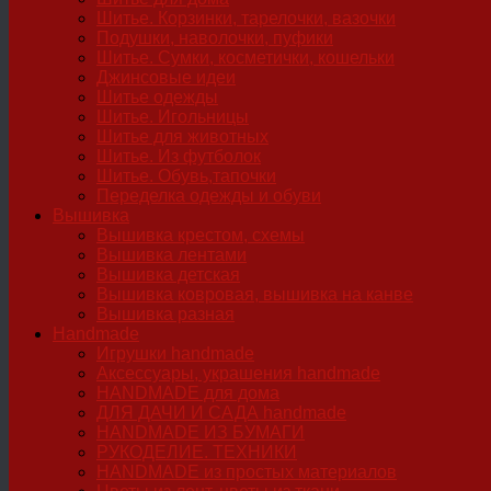
Шитье. Корзинки, тарелочки, вазочки
Подушки, наволочки, пуфики
Шитье. Сумки, косметички, кошельки
Джинсовые идеи
Шитье одежды
Шитье. Игольницы
Шитье для животных
Шитье. Из футболок
Шитье. Обувь,тапочки
Переделка одежды и обуви
Вышивка
Вышивка крестом, схемы
Вышивка лентами
Вышивка детская
Вышивка ковровая, вышивка на канве
Вышивка разная
Handmade
Игрушки handmade
Аксессуары, украшения handmade
HANDMADE для дома
ДЛЯ ДАЧИ И САДА handmade
HANDMADE ИЗ БУМАГИ
РУКОДЕЛИЕ. ТЕХНИКИ
HANDMADE из простых материалов