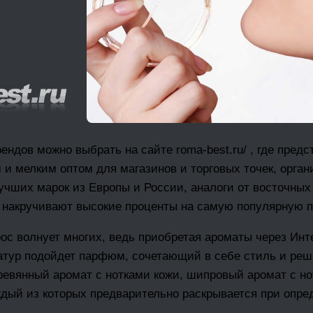
дов можно выбрать на сайте roma-best.ru/ , где предс
 мелким оптом для магазинов и торговых точек, орган
учших марок из Европы и России, аналоги от восточных
ые накручивают высокие проценты на самую популярную
ос волнует многих, ведь приобретая ароматы через Инте
атур подойдет парфюм, сочетающий в себе стиль и реш
ревянный аромат с нотками кожи, шипровый аромат с н
ждый из которых предварительно раскрывается при опре