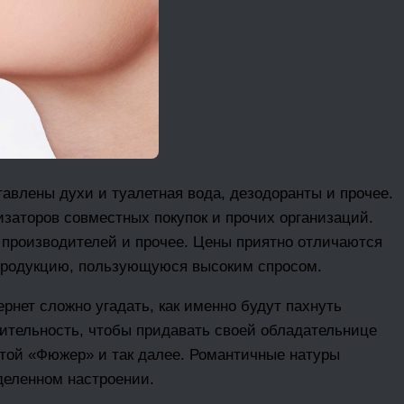
тавлены духи и туалетная вода, дезодоранты и прочее.
изаторов совместных покупок и прочих организаций.
 производителей и прочее. Цены приятно отличаются
 продукцию, пользующуюся высоким спросом.
рнет сложно угадать, как именно будут пахнуть
ительность, чтобы придавать своей обладательнице
отой «Фюжер» и так далее. Романтичные натуры
деленном настроении.