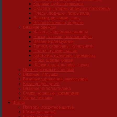
Коврики, пуфики крючком
Скатерти, шторки, абажуры, полотенца
Пледы, подушки, покрывала
Вазочки, корзинки, саше
Вязаные мелочи, поделки
Вязание одежды
Жакеты, кардиганы, жилеты
Носки, тапочки, вязаная обувь
Вязание для мужчин
Топики, сарафаны, купальники
Платья, туники, пальто
Кофточки, пуловеры, джемпера
Юбки, шорты, брюки
Шапки, шали, шарфы, снуды
Цветы крючком и спицами
Вязание. Игрушки
Вязаные украшения, аксессуары
Вязание для детей
Вязание из полиэтилена
Сумки, кошельки, косметички
Узоры, техника
Шитье
Пэчворк, лоскутное шитье
Шитье для детей
Шитье для дома