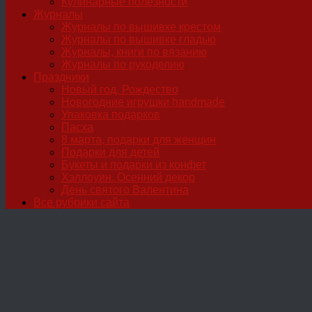
Кулинарные полезности
Журналы
Журналы по вышивке крестом
Журналы по вышивке гладью
Журналы, книги по вязанию
Журналы по рукоделию
Праздники
Новый год, Рождество
Новогодние игрушки handmade
Упаковка подарков
Пасха
8 марта, подарки для женщин
Подарки для детей
Букеты и подарки из конфет
Хэллоуин. Осенний декор
День святого Валентина
Все рубрики сайта