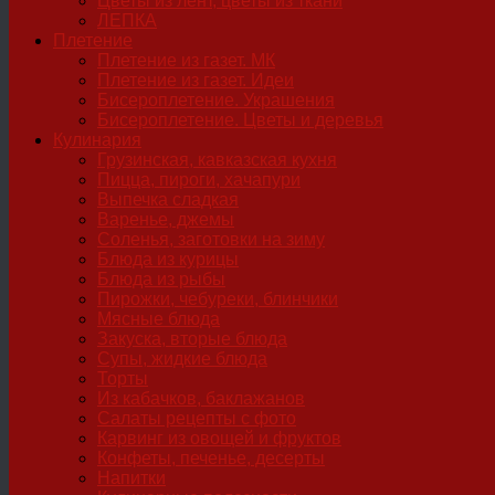
Цветы из лент, цветы из ткани
ЛЕПКА
Плетение
Плетение из газет. МК
Плетение из газет. Идеи
Бисероплетение. Украшения
Бисероплетение. Цветы и деревья
Кулинария
Грузинская, кавказская кухня
Пицца, пироги, хачапури
Выпечка сладкая
Варенье, джемы
Соленья, заготовки на зиму
Блюда из курицы
Блюда из рыбы
Пирожки, чебуреки, блинчики
Мясные блюда
Закуска, вторые блюда
Супы, жидкие блюда
Торты
Из кабачков, баклажанов
Салаты рецепты с фото
Карвинг из овощей и фруктов
Конфеты, печенье, десерты
Напитки