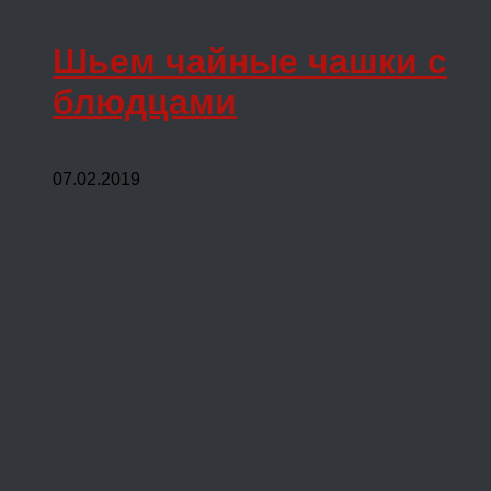
Шьем чайные чашки с
блюдцами
07.02.2019