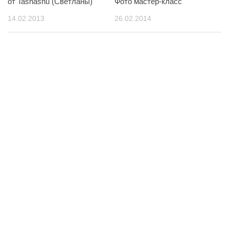
от Tashashu (Светланы)
Фото мастер-класс
14.02.2013
26.02.2014