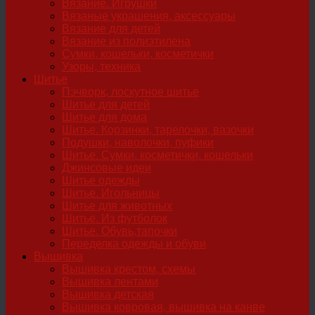
Вязание. Игрушки
Вязаные украшения, аксессуары
Вязание для детей
Вязание из полиэтилена
Сумки, кошельки, косметички
Узоры, техника
Шитье
Пэчворк, лоскутное шитье
Шитье для детей
Шитье для дома
Шитье. Корзинки, тарелочки, вазочки
Подушки, наволочки, пуфики
Шитье. Сумки, косметички, кошельки
Джинсовые идеи
Шитье одежды
Шитье. Игольницы
Шитье для животных
Шитье. Из футболок
Шитье. Обувь,тапочки
Переделка одежды и обуви
Вышивка
Вышивка крестом, схемы
Вышивка лентами
Вышивка детская
Вышивка ковровая, вышивка на канве