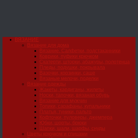
ВЯЗАНИЕ
Вязание для дома
Вязание. Салфетки, подстаканники
Коврики, пуфики крючком
Скатерти, шторки, абажуры, полотенца
Пледы, подушки, покрывала
Вазочки, корзинки, саше
Вязаные мелочи, поделки
Вязание одежды
Жакеты, кардиганы, жилеты
Носки, тапочки, вязаная обувь
Вязание для мужчин
Топики, сарафаны, купальники
Платья, туники, пальто
Кофточки, пуловеры, джемпера
Юбки, шорты, брюки
Шапки, шали, шарфы, снуды
Цветы крючком и спицами