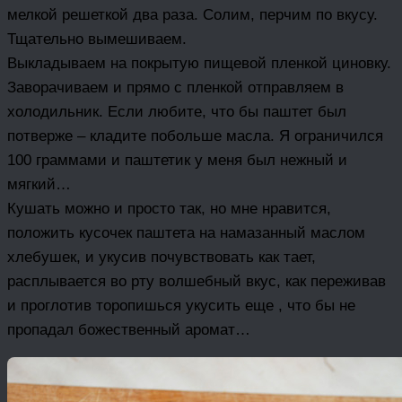
мелкой решеткой два раза. Солим, перчим по вкусу.
Тщательно вымешиваем.
Выкладываем на покрытую пищевой пленкой циновку.
Заворачиваем и прямо с пленкой отправляем в
холодильник. Если любите, что бы паштет был
потверже – кладите побольше масла. Я ограничился
100 граммами и паштетик у меня был нежный и
мягкий…
Кушать можно и просто так, но мне нравится,
положить кусочек паштета на намазанный маслом
хлебушек, и укусив почувствовать как тает,
расплывается во рту волшебный вкус, как переживав
и проглотив торопишься укусить еще , что бы не
пропадал божественный аромат…