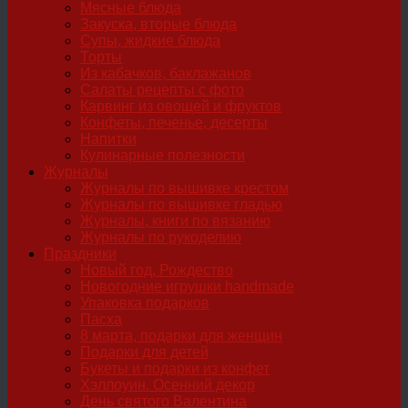
Мясные блюда
Закуска, вторые блюда
Супы, жидкие блюда
Торты
Из кабачков, баклажанов
Салаты рецепты с фото
Карвинг из овощей и фруктов
Конфеты, печенье, десерты
Напитки
Кулинарные полезности
Журналы
Журналы по вышивке крестом
Журналы по вышивке гладью
Журналы, книги по вязанию
Журналы по рукоделию
Праздники
Новый год, Рождество
Новогодние игрушки handmade
Упаковка подарков
Пасха
8 марта, подарки для женщин
Подарки для детей
Букеты и подарки из конфет
Хэллоуин. Осенний декор
День святого Валентина