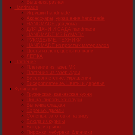
Вышивка разная
Handmade
Игрушки handmade
Аксессуары, украшения handmade
HANDMADE для дома
ДЛЯ ДАЧИ И САДА handmade
HANDMADE ИЗ БУМАГИ
РУКОДЕЛИЕ. ТЕХНИКИ
HANDMADE из простых материалов
Цветы из лент, цветы из ткани
ЛЕПКА
Плетение
Плетение из газет. МК
Плетение из газет. Идеи
Бисероплетение. Украшения
Бисероплетение. Цветы и деревья
Кулинария
Грузинская, кавказская кухня
Пицца, пироги, хачапури
Выпечка сладкая
Варенье, джемы
Соленья, заготовки на зиму
Блюда из курицы
Блюда из рыбы
Пирожки, чебуреки, блинчики