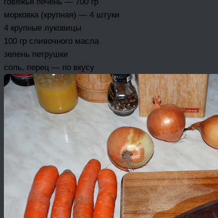
говяжья печень — 700 гр
морковка (крупная) — 4 штуки
4 крупные луковицы
100 гр сливочного масла
зелень петрушки
соль, перец — по вкусу