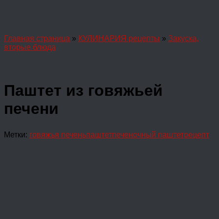
Главная страница
»
КУЛИНАРИЯ рецепты
»
Закуска,
вторые блюда
Паштет из говяжьей
печени
Метки:
говяжья печень
паштет
печеночный паштет
рецепт