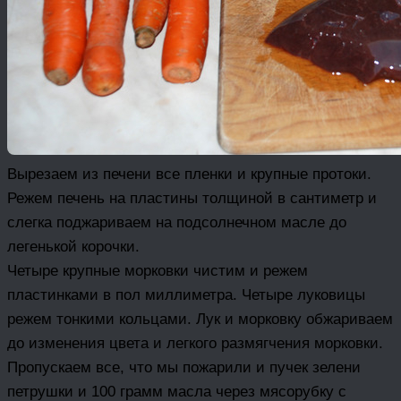
Вырезаем из печени все пленки и крупные протоки.
Режем печень на пластины толщиной в сантиметр и
слегка поджариваем на подсолнечном масле до
легенькой корочки.
Четыре крупные морковки чистим и режем
пластинками в пол миллиметра. Четыре луковицы
режем тонкими кольцами. Лук и морковку обжариваем
до изменения цвета и легкого размягчения морковки.
Пропускаем все, что мы пожарили и пучек зелени
петрушки и 100 грамм масла через мясорубку с