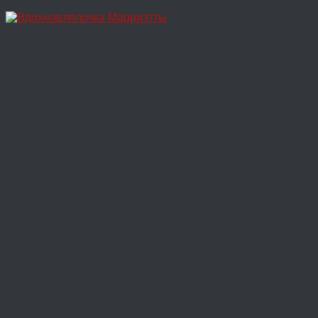
Перейти
к
содержимому