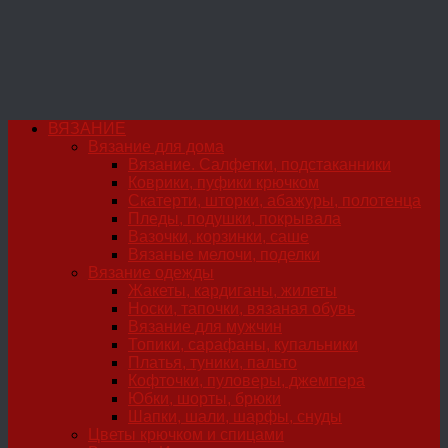
ВЯЗАНИЕ
Вязание для дома
Вязание. Салфетки, подстаканники
Коврики, пуфики крючком
Скатерти, шторки, абажуры, полотенца
Пледы, подушки, покрывала
Вазочки, корзинки, саше
Вязаные мелочи, поделки
Вязание одежды
Жакеты, кардиганы, жилеты
Носки, тапочки, вязаная обувь
Вязание для мужчин
Топики, сарафаны, купальники
Платья, туники, пальто
Кофточки, пуловеры, джемпера
Юбки, шорты, брюки
Шапки, шали, шарфы, снуды
Цветы крючком и спицами