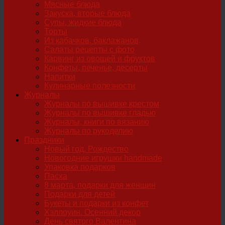
Мясные блюда
Закуска, вторые блюда
Супы, жидкие блюда
Торты
Из кабачков, баклажанов
Салаты рецепты с фото
Карвинг из овощей и фруктов
Конфеты, печенье, десерты
Напитки
Кулинарные полезности
Журналы
Журналы по вышивке крестом
Журналы по вышивке гладью
Журналы, книги по вязанию
Журналы по рукоделию
Праздники
Новый год, Рождество
Новогодние игрушки handmade
Упаковка подарков
Пасха
8 марта, подарки для женщин
Подарки для детей
Букеты и подарки из конфет
Хэллоуин. Осенний декор
День святого Валентина