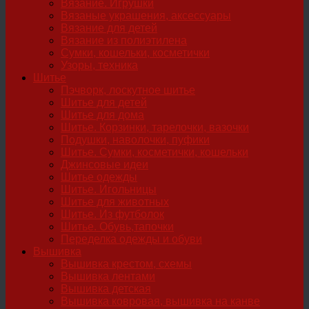
Вязание. Игрушки
Вязаные украшения, аксессуары
Вязание для детей
Вязание из полиэтилена
Сумки, кошельки, косметички
Узоры, техника
Шитье
Пэчворк, лоскутное шитье
Шитье для детей
Шитье для дома
Шитье. Корзинки, тарелочки, вазочки
Подушки, наволочки, пуфики
Шитье. Сумки, косметички, кошельки
Джинсовые идеи
Шитье одежды
Шитье. Игольницы
Шитье для животных
Шитье. Из футболок
Шитье. Обувь,тапочки
Переделка одежды и обуви
Вышивка
Вышивка крестом, схемы
Вышивка лентами
Вышивка детская
Вышивка ковровая, вышивка на канве