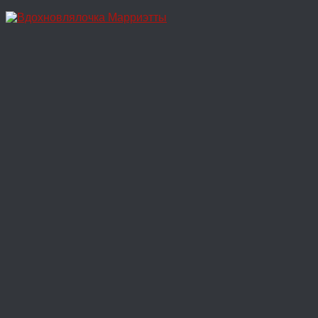
Перейти
к
содержимому