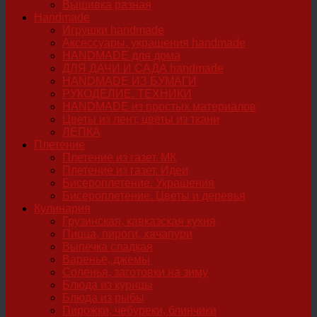
Вышивка разная
Handmade
Игрушки handmade
Аксессуары, украшения handmade
HANDMADE для дома
ДЛЯ ДАЧИ И САДА handmade
HANDMADE ИЗ БУМАГИ
РУКОДЕЛИЕ. ТЕХНИКИ
HANDMADE из простых материалов
Цветы из лент, цветы из ткани
ЛЕПКА
Плетение
Плетение из газет. МК
Плетение из газет. Идеи
Бисероплетение. Украшения
Бисероплетение. Цветы и деревья
Кулинария
Грузинская, кавказская кухня
Пицца, пироги, хачапури
Выпечка сладкая
Варенье, джемы
Соленья, заготовки на зиму
Блюда из курицы
Блюда из рыбы
Пирожки, чебуреки, блинчики