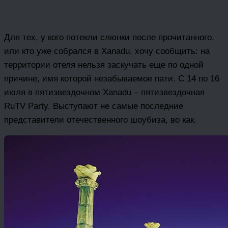
Для тех, у кого потекли слюнки после прочитанного,
или кто уже собрался в Xanadu, хочу сообщить: на
территории отеля нельзя заскучать еще по одной
причине, имя которой незабываемое пати. С 14 по 16
июля в пятизвездочном Xanadu – пятизвездочная
RuTV Party. Выступают не самые последние
представители отечественного шоубиза, во как.