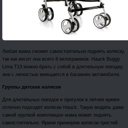
Любая мама сможет самостоятельно поднять коляску,
так как весит она всего 8 килограммов. Hauck Buggy
Lima T13 можно брать с собой в длительную поездку,
она с легкостью вмещается в багажник автомобиля.
Группы детских колясок
Для длительных поездок и прогулок в летнее время
отлично подходят коляски Hauck. Такую модель даже
самой хрупкой комплекции мама может поднять
самостоятельно. Ярким примером колясок-тростей