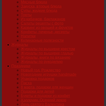
Мясные блюда
Закуска, вторые блюда
Супы, жидкие блюда
Торты
Из кабачков, баклажанов
Салаты рецепты с фото
Карвинг из овощей и фруктов
Конфеты, печенье, десерты
Напитки
Кулинарные полезности
Журналы
Журналы по вышивке крестом
Журналы по вышивке гладью
Журналы, книги по вязанию
Журналы по рукоделию
Праздники
Новый год, Рождество
Новогодние игрушки handmade
Упаковка подарков
Пасха
8 марта, подарки для женщин
Подарки для детей
Букеты и подарки из конфет
Хэллоуин. Осенний декор
День святого Валентина