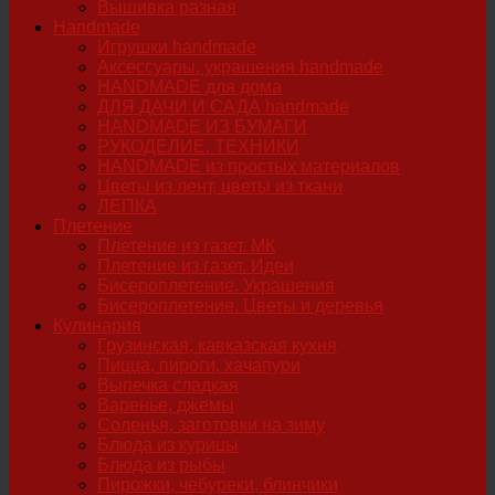
Вышивка разная
Handmade
Игрушки handmade
Аксессуары, украшения handmade
HANDMADE для дома
ДЛЯ ДАЧИ И САДА handmade
HANDMADE ИЗ БУМАГИ
РУКОДЕЛИЕ. ТЕХНИКИ
HANDMADE из простых материалов
Цветы из лент, цветы из ткани
ЛЕПКА
Плетение
Плетение из газет. МК
Плетение из газет. Идеи
Бисероплетение. Украшения
Бисероплетение. Цветы и деревья
Кулинария
Грузинская, кавказская кухня
Пицца, пироги, хачапури
Выпечка сладкая
Варенье, джемы
Соленья, заготовки на зиму
Блюда из курицы
Блюда из рыбы
Пирожки, чебуреки, блинчики