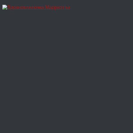
Перейти
к
содержимому