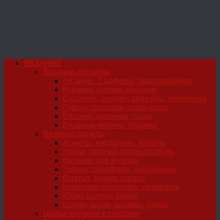
ВЯЗАНИЕ
Вязание для дома
Вязание. Салфетки, подстаканники
Коврики, пуфики крючком
Скатерти, шторки, абажуры, полотенца
Пледы, подушки, покрывала
Вазочки, корзинки, саше
Вязаные мелочи, поделки
Вязание одежды
Жакеты, кардиганы, жилеты
Носки, тапочки, вязаная обувь
Вязание для мужчин
Топики, сарафаны, купальники
Платья, туники, пальто
Кофточки, пуловеры, джемпера
Юбки, шорты, брюки
Шапки, шали, шарфы, снуды
Цветы крючком и спицами