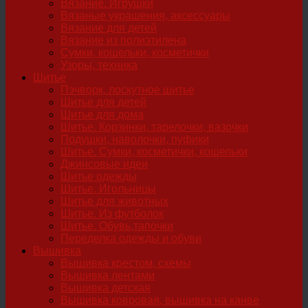
Вязание. Игрушки
Вязаные украшения, аксессуары
Вязание для детей
Вязание из полиэтилена
Сумки, кошельки, косметички
Узоры, техника
Шитье
Пэчворк, лоскутное шитье
Шитье для детей
Шитье для дома
Шитье. Корзинки, тарелочки, вазочки
Подушки, наволочки, пуфики
Шитье. Сумки, косметички, кошельки
Джинсовые идеи
Шитье одежды
Шитье. Игольницы
Шитье для животных
Шитье. Из футболок
Шитье. Обувь,тапочки
Переделка одежды и обуви
Вышивка
Вышивка крестом, схемы
Вышивка лентами
Вышивка детская
Вышивка ковровая, вышивка на канве