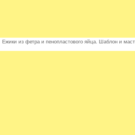
Ежики из фетра и пенопластового яйца. Шаблон и маст