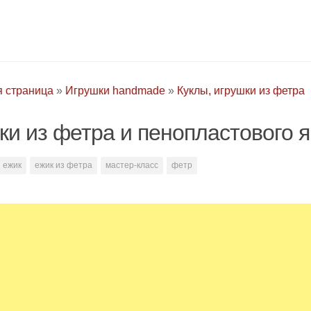
я страница
»
Игрушки handmade
»
Куклы, игрушки из фетра
ки из фетра и пенопластового 
ежик
ежик из фетра
мастер-класс
фетр