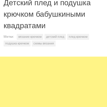
Детский плед и подушка
крючком бабушкиными
квадратами
Метки:
вязание крючком
детский плед
плед крючком
подушка крючком
схемы вязания