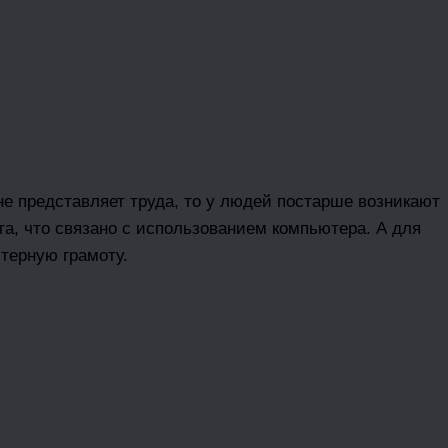
не представляет труда, то у людей постарше возникают
а, что связано с использованием компьютера. А для
терную грамоту.