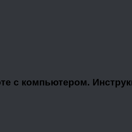
те с компьютером. Инструк