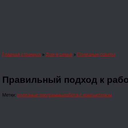
Главная страница
»
Дом и семья
»
Полезные советы
Правильный подход к рабо
Метки:
полезные программы
работа с компьютером