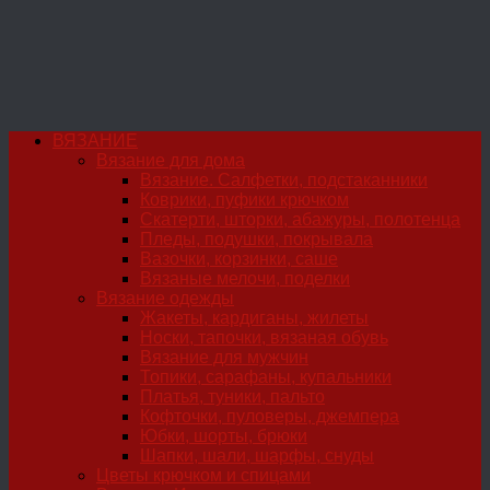
ВЯЗАНИЕ
Вязание для дома
Вязание. Салфетки, подстаканники
Коврики, пуфики крючком
Скатерти, шторки, абажуры, полотенца
Пледы, подушки, покрывала
Вазочки, корзинки, саше
Вязаные мелочи, поделки
Вязание одежды
Жакеты, кардиганы, жилеты
Носки, тапочки, вязаная обувь
Вязание для мужчин
Топики, сарафаны, купальники
Платья, туники, пальто
Кофточки, пуловеры, джемпера
Юбки, шорты, брюки
Шапки, шали, шарфы, снуды
Цветы крючком и спицами