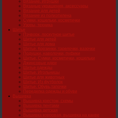
Вязание. Игрушки
Вязаные украшения, аксессуары
Вязание для детей
Вязание из полиэтилена
Сумки, кошельки, косметички
Узоры, техника
Шитье
Пэчворк, лоскутное шитье
Шитье для детей
Шитье для дома
Шитье. Корзинки, тарелочки, вазочки
Подушки, наволочки, пуфики
Шитье. Сумки, косметички, кошельки
Джинсовые идеи
Шитье одежды
Шитье. Игольницы
Шитье для животных
Шитье. Из футболок
Шитье. Обувь,тапочки
Переделка одежды и обуви
Вышивка
Вышивка крестом, схемы
Вышивка лентами
Вышивка детская
Вышивка ковровая, вышивка на канве