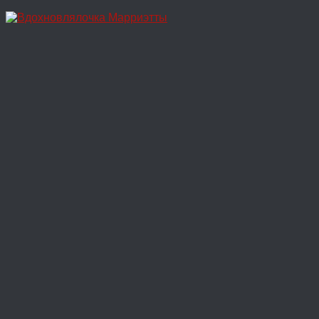
Перейти
к
содержимому