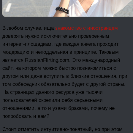
В любом случае, ища
знакомство с иностранцем
доверять нужно исключительно проверенным
интернет-площадкам, где каждая анкета проходит
модерацию и неподдельная в принципе. Таковым
является RussianFlirting.com. Это международный
сайт, на котором можно быстро познакомиться с
другом или даже вступить в близкие отношения, при
том собеседник обязательно будет с другой страны.
На страницах данного ресурса уже тысячи
пользователей скрепили себя серьезными
отношениями, а то и узами браками, почему не
попробовать и вам?
Стоит отметить интуитивно-понятный, но при этом