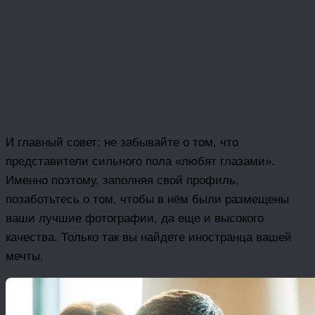
И главный совет: не забывайте о том, что
представители сильного пола «любят глазами».
Именно поэтому, заполняя свой профиль,
позаботьтесь о том, чтобы в нём были размещены
ваши лучшие фотографии, да еще и высокого
качества. Только так вы найдете иностранца вашей
мечты.