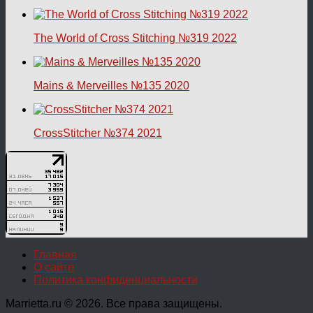
The World of Cross Stitching №319 2022
Mains & Merveilles №135 2020
CrossStitcher №374 2021
Главная
О сайте
Политика конфиденциальности
Marrietta.ru © 2026. Все права защищены.