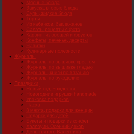
Мясные блюда
Закуска, вторые блюда
Супы, жидкие блюда
Торты
Из кабачков, баклажанов
Салаты рецепты с фото
Карвинг из овощей и фруктов
Конфеты, печенье, десерты
Напитки
Кулинарные полезности
Журналы
Журналы по вышивке крестом
Журналы по вышивке гладью
Журналы, книги по вязанию
Журналы по рукоделию
Праздники
Новый год, Рождество
Новогодние игрушки handmade
Упаковка подарков
Пасха
8 марта, подарки для женщин
Подарки для детей
Букеты и подарки из конфет
Хэллоуин. Осенний декор
День святого Валентина