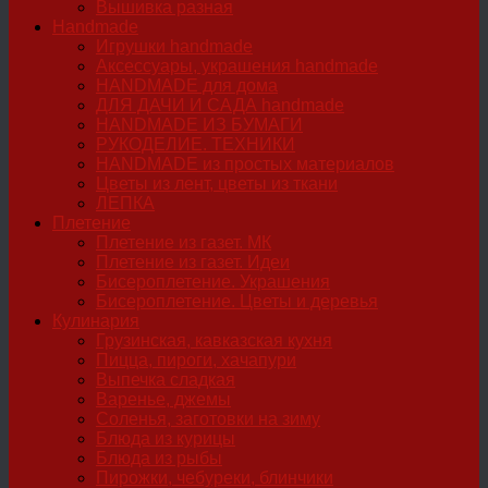
Вышивка разная
Handmade
Игрушки handmade
Аксессуары, украшения handmade
HANDMADE для дома
ДЛЯ ДАЧИ И САДА handmade
HANDMADE ИЗ БУМАГИ
РУКОДЕЛИЕ. ТЕХНИКИ
HANDMADE из простых материалов
Цветы из лент, цветы из ткани
ЛЕПКА
Плетение
Плетение из газет. МК
Плетение из газет. Идеи
Бисероплетение. Украшения
Бисероплетение. Цветы и деревья
Кулинария
Грузинская, кавказская кухня
Пицца, пироги, хачапури
Выпечка сладкая
Варенье, джемы
Соленья, заготовки на зиму
Блюда из курицы
Блюда из рыбы
Пирожки, чебуреки, блинчики