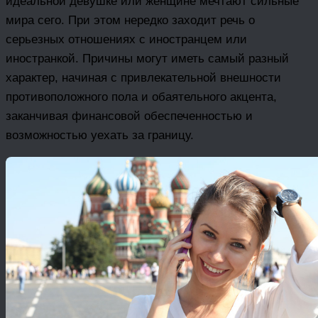
идеальной девушке или женщине мечтают сильные
мира сего. При этом нередко заходит речь о
серьезных отношениях с иностранцем или
иностранкой. Причины могут иметь самый разный
характер, начиная с привлекательной внешности
противоположного пола и обаятельного акцента,
заканчивая финансовой обеспеченностью и
возможностью уехать за границу.