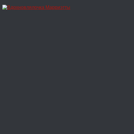
Перейти
к
содержимому