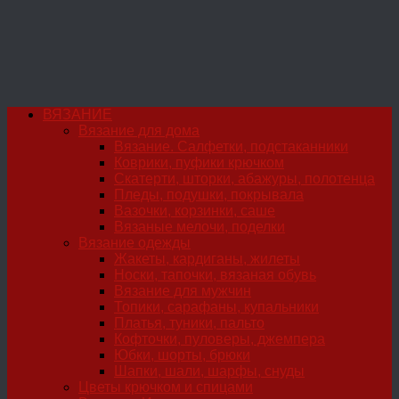
ВЯЗАНИЕ
Вязание для дома
Вязание. Салфетки, подстаканники
Коврики, пуфики крючком
Скатерти, шторки, абажуры, полотенца
Пледы, подушки, покрывала
Вазочки, корзинки, саше
Вязаные мелочи, поделки
Вязание одежды
Жакеты, кардиганы, жилеты
Носки, тапочки, вязаная обувь
Вязание для мужчин
Топики, сарафаны, купальники
Платья, туники, пальто
Кофточки, пуловеры, джемпера
Юбки, шорты, брюки
Шапки, шали, шарфы, снуды
Цветы крючком и спицами