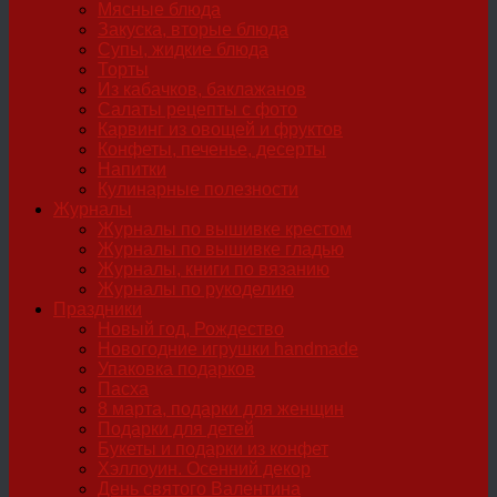
Мясные блюда
Закуска, вторые блюда
Супы, жидкие блюда
Торты
Из кабачков, баклажанов
Салаты рецепты с фото
Карвинг из овощей и фруктов
Конфеты, печенье, десерты
Напитки
Кулинарные полезности
Журналы
Журналы по вышивке крестом
Журналы по вышивке гладью
Журналы, книги по вязанию
Журналы по рукоделию
Праздники
Новый год, Рождество
Новогодние игрушки handmade
Упаковка подарков
Пасха
8 марта, подарки для женщин
Подарки для детей
Букеты и подарки из конфет
Хэллоуин. Осенний декор
День святого Валентина