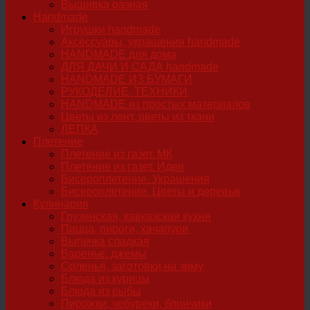
Вышивка разная
Handmade
Игрушки handmade
Аксессуары, украшения handmade
HANDMADE для дома
ДЛЯ ДАЧИ И САДА handmade
HANDMADE ИЗ БУМАГИ
РУКОДЕЛИЕ. ТЕХНИКИ
HANDMADE из простых материалов
Цветы из лент, цветы из ткани
ЛЕПКА
Плетение
Плетение из газет. МК
Плетение из газет. Идеи
Бисероплетение. Украшения
Бисероплетение. Цветы и деревья
Кулинария
Грузинская, кавказская кухня
Пицца, пироги, хачапури
Выпечка сладкая
Варенье, джемы
Соленья, заготовки на зиму
Блюда из курицы
Блюда из рыбы
Пирожки, чебуреки, блинчики