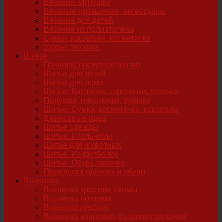
Вязание. Игрушки
Вязаные украшения, аксессуары
Вязание для детей
Вязание из полиэтилена
Сумки, кошельки, косметички
Узоры, техника
Шитье
Пэчворк, лоскутное шитье
Шитье для детей
Шитье для дома
Шитье. Корзинки, тарелочки, вазочки
Подушки, наволочки, пуфики
Шитье. Сумки, косметички, кошельки
Джинсовые идеи
Шитье одежды
Шитье. Игольницы
Шитье для животных
Шитье. Из футболок
Шитье. Обувь,тапочки
Переделка одежды и обуви
Вышивка
Вышивка крестом, схемы
Вышивка лентами
Вышивка детская
Вышивка ковровая, вышивка на канве