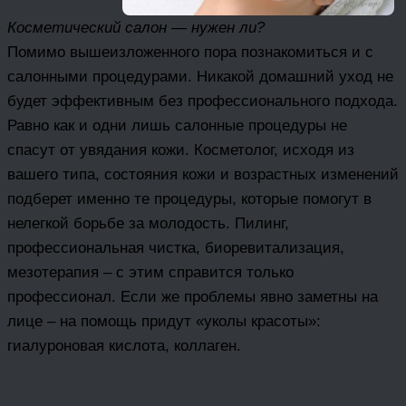
Косметический салон — нужен ли?
Помимо вышеизложенного пора познакомиться и с
салонными процедурами. Никакой домашний уход не
будет эффективным без профессионального подхода.
Равно как и одни лишь салонные процедуры не
спасут от увядания кожи. Косметолог, исходя из
вашего типа, состояния кожи и возрастных изменений
подберет именно те процедуры, которые помогут в
нелегкой борьбе за молодость. Пилинг,
профессиональная чистка, биоревитализация,
мезотерапия – с этим справится только
профессионал. Если же проблемы явно заметны на
лице – на помощь придут «уколы красоты»:
гиалуроновая кислота, коллаген.