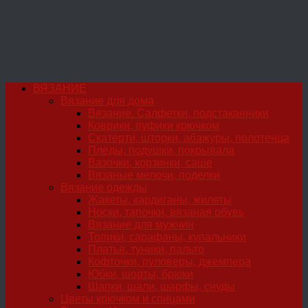
ВЯЗАНИЕ
Вязание для дома
Вязание. Салфетки, подстаканники
Коврики, пуфики крючком
Скатерти, шторки, абажуры, полотенца
Пледы, подушки, покрывала
Вазочки, корзинки, саше
Вязаные мелочи, поделки
Вязание одежды
Жакеты, кардиганы, жилеты
Носки, тапочки, вязаная обувь
Вязание для мужчин
Топики, сарафаны, купальники
Платья, туники, пальто
Кофточки, пуловеры, джемпера
Юбки, шорты, брюки
Шапки, шали, шарфы, снуды
Цветы крючком и спицами