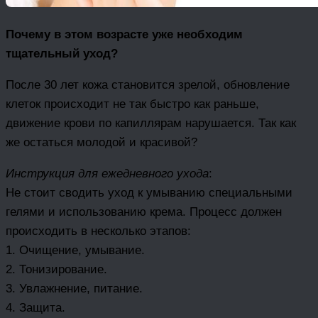
Почему в этом возрасте уже необходим
тщательный уход?
После 30 лет кожа становится зрелой, обновление
клеток происходит не так быстро как раньше,
движение крови по капиллярам нарушается. Так как
же остаться молодой и красивой?
Инструкция для ежедневного ухода
:
Не стоит сводить уход к умыванию специальными
гелями и использованию крема. Процесс должен
происходить в несколько этапов:
1. Очищение, умывание.
2. Тонизирование.
3. Увлажнение, питание.
4. Защита.