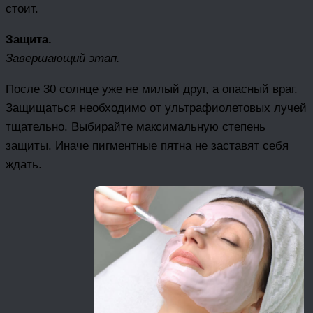
стоит.
Защита.
Завершающий этап.
После 30 солнце уже не милый друг, а опасный враг.
Защищаться необходимо от ультрафиолетовых лучей
тщательно. Выбирайте максимальную степень
защиты. Иначе пигментные пятна не заставят себя
ждать.