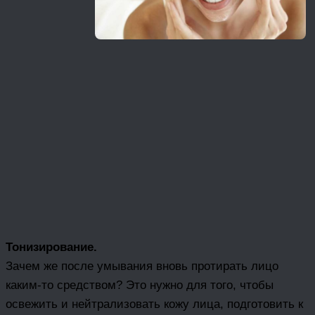
Тонизирование.
Зачем же после умывания вновь протирать лицо
каким-то средством? Это нужно для того, чтобы
освежить и нейтрализовать кожу лица, подготовить к