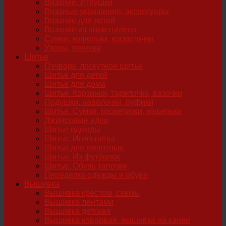
Вязание. Игрушки
Вязаные украшения, аксессуары
Вязание для детей
Вязание из полиэтилена
Сумки, кошельки, косметички
Узоры, техника
Шитье
Пэчворк, лоскутное шитье
Шитье для детей
Шитье для дома
Шитье. Корзинки, тарелочки, вазочки
Подушки, наволочки, пуфики
Шитье. Сумки, косметички, кошельки
Джинсовые идеи
Шитье одежды
Шитье. Игольницы
Шитье для животных
Шитье. Из футболок
Шитье. Обувь,тапочки
Переделка одежды и обуви
Вышивка
Вышивка крестом, схемы
Вышивка лентами
Вышивка детская
Вышивка ковровая, вышивка на канве