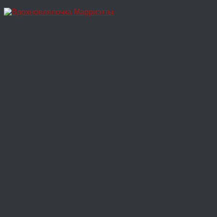
Перейти
к
содержимому