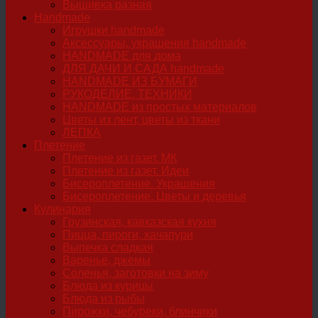
Вышивка разная
Handmade
Игрушки handmade
Аксессуары, украшения handmade
HANDMADE для дома
ДЛЯ ДАЧИ И САДА handmade
HANDMADE ИЗ БУМАГИ
РУКОДЕЛИЕ. ТЕХНИКИ
HANDMADE из простых материалов
Цветы из лент, цветы из ткани
ЛЕПКА
Плетение
Плетение из газет. МК
Плетение из газет. Идеи
Бисероплетение. Украшения
Бисероплетение. Цветы и деревья
Кулинария
Грузинская, кавказская кухня
Пицца, пироги, хачапури
Выпечка сладкая
Варенье, джемы
Соленья, заготовки на зиму
Блюда из курицы
Блюда из рыбы
Пирожки, чебуреки, блинчики