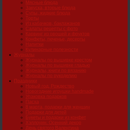
Мясные блюда
Закуска, вторые блюда
Супы, жидкие блюда
Торты
Из кабачков, баклажанов
Салаты рецепты с фото
Карвинг из овощей и фруктов
Конфеты, печенье, десерты
Напитки
Кулинарные полезности
Журналы
Журналы по вышивке крестом
Журналы по вышивке гладью
Журналы, книги по вязанию
Журналы по рукоделию
Праздники
Новый год, Рождество
Новогодние игрушки handmade
Упаковка подарков
Пасха
8 марта, подарки для женщин
Подарки для детей
Букеты и подарки из конфет
Хэллоуин. Осенний декор
День святого Валентина