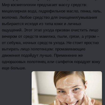
Мир косметологии предлагает массу средств:
мицеллярная вода, гидрофильное масло, пенка, гель,
молочко. Любое средство для очищения/умывания
выбирается исходя из типа кожи и личных
ощущений. Этот этап ухода призван очистить лицо
вечером от средств макияжа, пыли, грязи, а утром –
от себума, ночных средств ухода. Не стоит яростно
вытирать лицо полотенцем: промакивающие
движения подойдут лучше. Применение же
одноразовых полотенец или салфеток порадует кожу
еще больше.