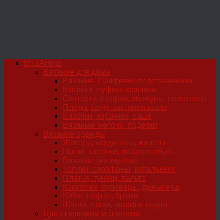
ВЯЗАНИЕ
Вязание для дома
Вязание. Салфетки, подстаканники
Коврики, пуфики крючком
Скатерти, шторки, абажуры, полотенца
Пледы, подушки, покрывала
Вазочки, корзинки, саше
Вязаные мелочи, поделки
Вязание одежды
Жакеты, кардиганы, жилеты
Носки, тапочки, вязаная обувь
Вязание для мужчин
Топики, сарафаны, купальники
Платья, туники, пальто
Кофточки, пуловеры, джемпера
Юбки, шорты, брюки
Шапки, шали, шарфы, снуды
Цветы крючком и спицами