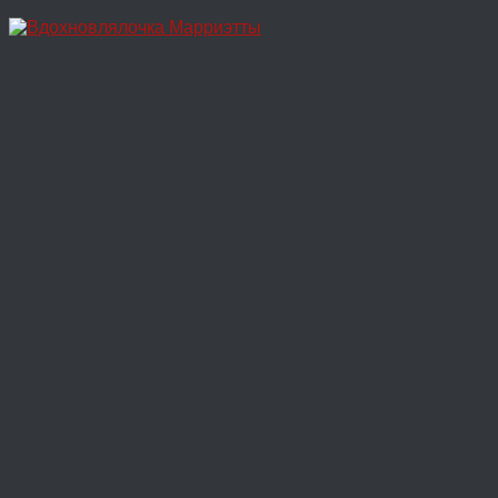
Перейти
к
содержимому