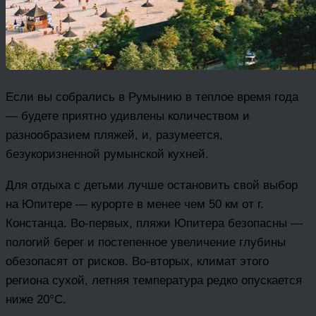
Если вы собрались в Румынию в теплое время года
— будете приятно удивлены количеством и
разнообразием пляжей, и, разумеется,
безукоризненной румынской кухней.
Для отдыха с детьми лучше остановить свой выбор
на Юпитере — курорте в менее чем 50 км от г.
Констанца. Во-первых, пляжи Юпитера безопасны —
пологий берег и постепенное увеличение глубины
обезопасят от рисков. Во-вторых, климат этого
региона сухой, летняя температура редко опускается
ниже 20°С.