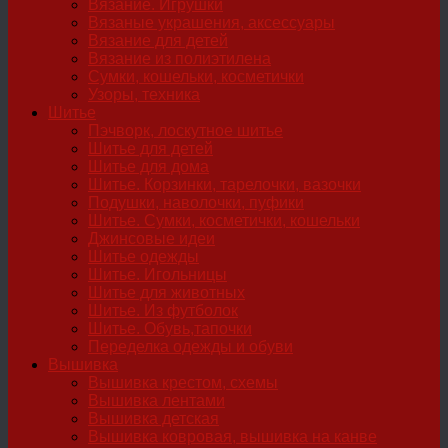
Вязание. Игрушки
Вязаные украшения, аксессуары
Вязание для детей
Вязание из полиэтилена
Сумки, кошельки, косметички
Узоры, техника
Шитье
Пэчворк, лоскутное шитье
Шитье для детей
Шитье для дома
Шитье. Корзинки, тарелочки, вазочки
Подушки, наволочки, пуфики
Шитье. Сумки, косметички, кошельки
Джинсовые идеи
Шитье одежды
Шитье. Игольницы
Шитье для животных
Шитье. Из футболок
Шитье. Обувь,тапочки
Переделка одежды и обуви
Вышивка
Вышивка крестом, схемы
Вышивка лентами
Вышивка детская
Вышивка ковровая, вышивка на канве