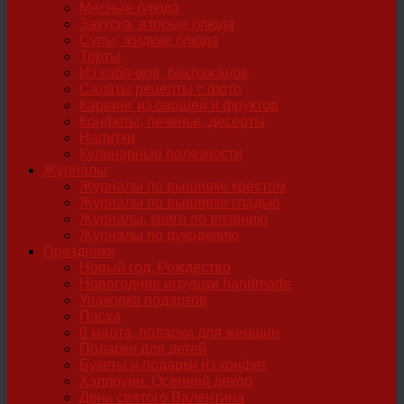
Мясные блюда
Закуска, вторые блюда
Супы, жидкие блюда
Торты
Из кабачков, баклажанов
Салаты рецепты с фото
Карвинг из овощей и фруктов
Конфеты, печенье, десерты
Напитки
Кулинарные полезности
Журналы
Журналы по вышивке крестом
Журналы по вышивке гладью
Журналы, книги по вязанию
Журналы по рукоделию
Праздники
Новый год, Рождество
Новогодние игрушки handmade
Упаковка подарков
Пасха
8 марта, подарки для женщин
Подарки для детей
Букеты и подарки из конфет
Хэллоуин. Осенний декор
День святого Валентина