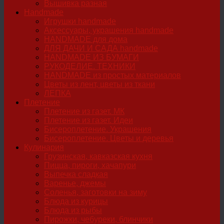
Вышивка разная
Handmade
Игрушки handmade
Аксессуары, украшения handmade
HANDMADE для дома
ДЛЯ ДАЧИ И САДА handmade
HANDMADE ИЗ БУМАГИ
РУКОДЕЛИЕ. ТЕХНИКИ
HANDMADE из простых материалов
Цветы из лент, цветы из ткани
ЛЕПКА
Плетение
Плетение из газет. МК
Плетение из газет. Идеи
Бисероплетение. Украшения
Бисероплетение. Цветы и деревья
Кулинария
Грузинская, кавказская кухня
Пицца, пироги, хачапури
Выпечка сладкая
Варенье, джемы
Соленья, заготовки на зиму
Блюда из курицы
Блюда из рыбы
Пирожки, чебуреки, блинчики