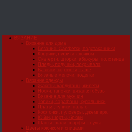
ВЯЗАНИЕ
Вязание для дома
Вязание. Салфетки, подстаканники
Коврики, пуфики крючком
Скатерти, шторки, абажуры, полотенца
Пледы, подушки, покрывала
Вазочки, корзинки, саше
Вязаные мелочи, поделки
Вязание одежды
Жакеты, кардиганы, жилеты
Носки, тапочки, вязаная обувь
Вязание для мужчин
Топики, сарафаны, купальники
Платья, туники, пальто
Кофточки, пуловеры, джемпера
Юбки, шорты, брюки
Шапки, шали, шарфы, снуды
Цветы крючком и спицами