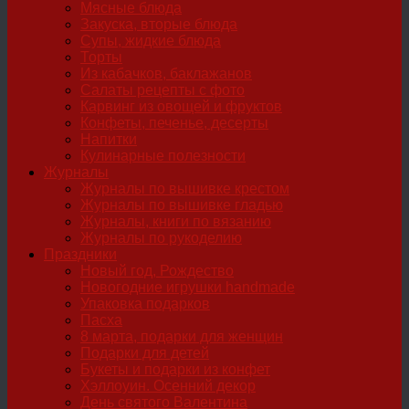
Мясные блюда
Закуска, вторые блюда
Супы, жидкие блюда
Торты
Из кабачков, баклажанов
Салаты рецепты с фото
Карвинг из овощей и фруктов
Конфеты, печенье, десерты
Напитки
Кулинарные полезности
Журналы
Журналы по вышивке крестом
Журналы по вышивке гладью
Журналы, книги по вязанию
Журналы по рукоделию
Праздники
Новый год, Рождество
Новогодние игрушки handmade
Упаковка подарков
Пасха
8 марта, подарки для женщин
Подарки для детей
Букеты и подарки из конфет
Хэллоуин. Осенний декор
День святого Валентина