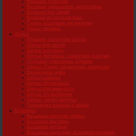
Вязание. Игрушки
Вязаные украшения, аксессуары
Вязание для детей
Вязание из полиэтилена
Сумки, кошельки, косметички
Узоры, техника
Шитье
Пэчворк, лоскутное шитье
Шитье для детей
Шитье для дома
Шитье. Корзинки, тарелочки, вазочки
Подушки, наволочки, пуфики
Шитье. Сумки, косметички, кошельки
Джинсовые идеи
Шитье одежды
Шитье. Игольницы
Шитье для животных
Шитье. Из футболок
Шитье. Обувь,тапочки
Переделка одежды и обуви
Вышивка
Вышивка крестом, схемы
Вышивка лентами
Вышивка детская
Вышивка ковровая, вышивка на канве