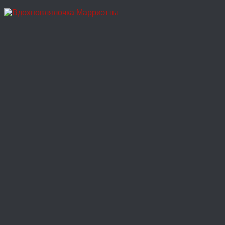
Перейти
к
содержимому