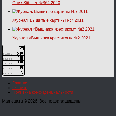
CrossStitcher №364 2020
Журнал. Вышитые картины №7 2011
Журнал «Вышивка крестиком» №2 2021
Главная
О сайте
Политика конфиденциальности
Marrietta.ru © 2026. Все права защищены.