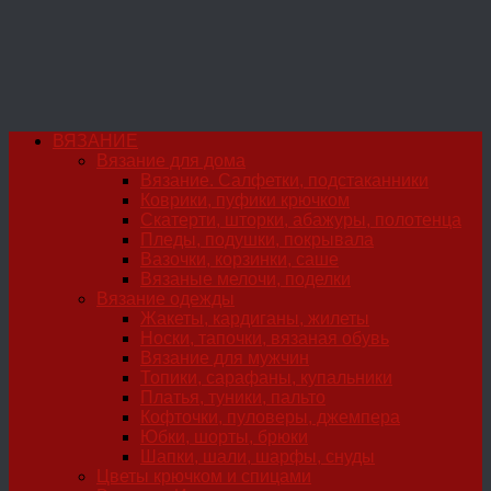
ВЯЗАНИЕ
Вязание для дома
Вязание. Салфетки, подстаканники
Коврики, пуфики крючком
Скатерти, шторки, абажуры, полотенца
Пледы, подушки, покрывала
Вазочки, корзинки, саше
Вязаные мелочи, поделки
Вязание одежды
Жакеты, кардиганы, жилеты
Носки, тапочки, вязаная обувь
Вязание для мужчин
Топики, сарафаны, купальники
Платья, туники, пальто
Кофточки, пуловеры, джемпера
Юбки, шорты, брюки
Шапки, шали, шарфы, снуды
Цветы крючком и спицами