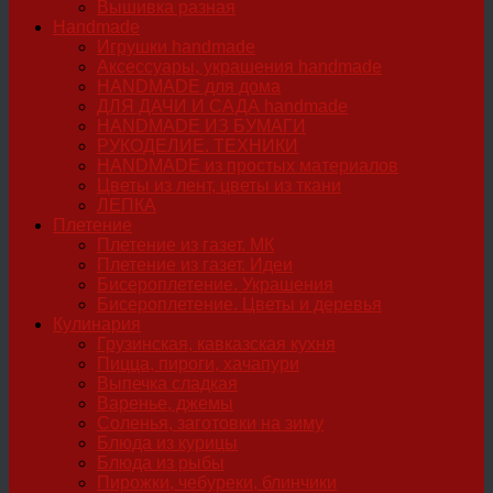
Вышивка разная
Handmade
Игрушки handmade
Аксессуары, украшения handmade
HANDMADE для дома
ДЛЯ ДАЧИ И САДА handmade
HANDMADE ИЗ БУМАГИ
РУКОДЕЛИЕ. ТЕХНИКИ
HANDMADE из простых материалов
Цветы из лент, цветы из ткани
ЛЕПКА
Плетение
Плетение из газет. МК
Плетение из газет. Идеи
Бисероплетение. Украшения
Бисероплетение. Цветы и деревья
Кулинария
Грузинская, кавказская кухня
Пицца, пироги, хачапури
Выпечка сладкая
Варенье, джемы
Соленья, заготовки на зиму
Блюда из курицы
Блюда из рыбы
Пирожки, чебуреки, блинчики