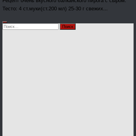
Рецепт очень вкусного балканского пирога с сыром.
Тесто: 4 ст.муки(ст.200 мл) 25-30 г свежиx...
Найти: