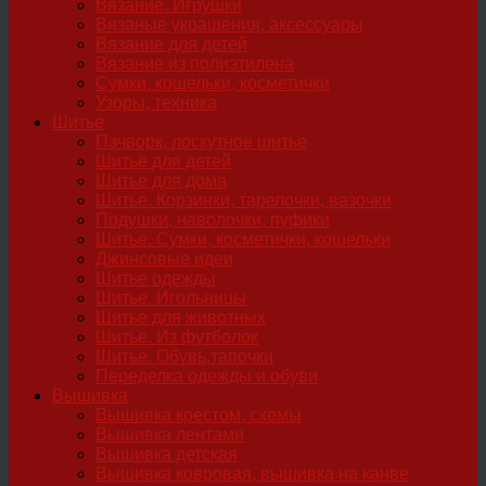
Вязание. Игрушки
Вязаные украшения, аксессуары
Вязание для детей
Вязание из полиэтилена
Сумки, кошельки, косметички
Узоры, техника
Шитье
Пэчворк, лоскутное шитье
Шитье для детей
Шитье для дома
Шитье. Корзинки, тарелочки, вазочки
Подушки, наволочки, пуфики
Шитье. Сумки, косметички, кошельки
Джинсовые идеи
Шитье одежды
Шитье. Игольницы
Шитье для животных
Шитье. Из футболок
Шитье. Обувь,тапочки
Переделка одежды и обуви
Вышивка
Вышивка крестом, схемы
Вышивка лентами
Вышивка детская
Вышивка ковровая, вышивка на канве