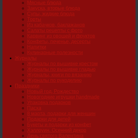
Мясные блюда
Закуска, вторые блюда
Супы, жидкие блюда
Торты
Из кабачков, баклажанов
Салаты рецепты с фото
Карвинг из овощей и фруктов
Конфеты, печенье, десерты
Напитки
Кулинарные полезности
Журналы
Журналы по вышивке крестом
Журналы по вышивке гладью
Журналы, книги по вязанию
Журналы по рукоделию
Праздники
Новый год, Рождество
Новогодние игрушки handmade
Упаковка подарков
Пасха
8 марта, подарки для женщин
Подарки для детей
Букеты и подарки из конфет
Хэллоуин. Осенний декор
День святого Валентина