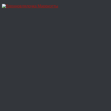
Перейти
к
содержимому