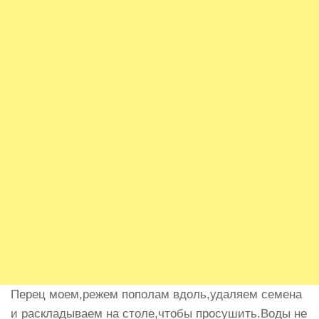
Перец моем,режем пополам вдоль,удаляем семена
и раскладываем на столе,чтобы просушить.Воды не