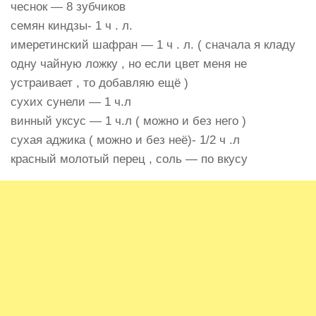
чеснок — 8 зубчиков
семян киндзы- 1 ч . л.
имеретинский шафран — 1 ч . л. ( сначала я кладу
одну чайную ложку , но если цвет меня не
устраивает , то добавляю ещё )
сухих сунели — 1 ч.л
винный уксус — 1 ч.л ( можно и без него )
сухая аджика ( можно и без неё)- 1/2 ч .л
красный молотый перец , соль — по вкусу