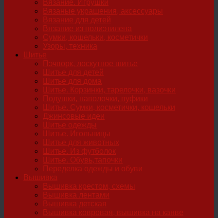
Вязание. Игрушки
Вязаные украшения, аксессуары
Вязание для детей
Вязание из полиэтилена
Сумки, кошельки, косметички
Узоры, техника
Шитье
Пэчворк, лоскутное шитье
Шитье для детей
Шитье для дома
Шитье. Корзинки, тарелочки, вазочки
Подушки, наволочки, пуфики
Шитье. Сумки, косметички, кошельки
Джинсовые идеи
Шитье одежды
Шитье. Игольницы
Шитье для животных
Шитье. Из футболок
Шитье. Обувь,тапочки
Переделка одежды и обуви
Вышивка
Вышивка крестом, схемы
Вышивка лентами
Вышивка детская
Вышивка ковровая, вышивка на канве