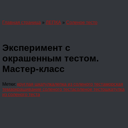
Главная страница
»
ЛЕПКА
»
Соленое тесто
Эксперимент с
окрашенным тестом.
Мастер-класс
Метки:
круглая шкатулка
лепка из соленого теста
морская
тема
окрашивание соленого теста
соленое тесто
шкатулка
из соленого теста