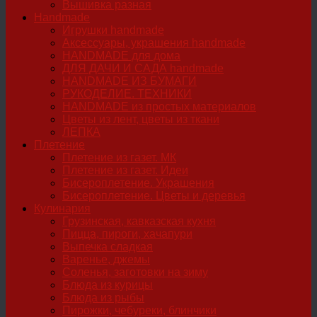
Вышивка разная
Handmade
Игрушки handmade
Аксессуары, украшения handmade
HANDMADE для дома
ДЛЯ ДАЧИ И САДА handmade
HANDMADE ИЗ БУМАГИ
РУКОДЕЛИЕ. ТЕХНИКИ
HANDMADE из простых материалов
Цветы из лент, цветы из ткани
ЛЕПКА
Плетение
Плетение из газет. МК
Плетение из газет. Идеи
Бисероплетение. Украшения
Бисероплетение. Цветы и деревья
Кулинария
Грузинская, кавказская кухня
Пицца, пироги, хачапури
Выпечка сладкая
Варенье, джемы
Соленья, заготовки на зиму
Блюда из курицы
Блюда из рыбы
Пирожки, чебуреки, блинчики