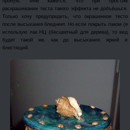
пробую. Мне кажется, что при простом
раскрашивании теста такого эффекта не добъёшься.
Только хочу предупредить, что окрашенное тесто
после высыхания бледнеет. Но если покрыть лаком (я
использую лак НЦ (бесцветный для дерева), то вид
будет такой же, как до высыхания: яркий и
блестящий.