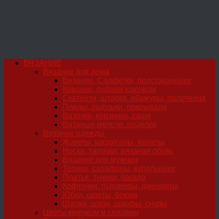
ВЯЗАНИЕ
Вязание для дома
Вязание. Салфетки, подстаканники
Коврики, пуфики крючком
Скатерти, шторки, абажуры, полотенца
Пледы, подушки, покрывала
Вазочки, корзинки, саше
Вязаные мелочи, поделки
Вязание одежды
Жакеты, кардиганы, жилеты
Носки, тапочки, вязаная обувь
Вязание для мужчин
Топики, сарафаны, купальники
Платья, туники, пальто
Кофточки, пуловеры, джемпера
Юбки, шорты, брюки
Шапки, шали, шарфы, снуды
Цветы крючком и спицами