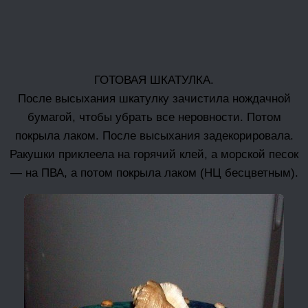
ГОТОВАЯ ШКАТУЛКА.
После высыхания шкатулку зачистила нождачной
бумагой, чтобы убрать все неровности. Потом
покрыла лаком. После высыхания задекорировала.
Ракушки приклеела на горячий клей, а морской песок
— на ПВА, а потом покрыла лаком (НЦ бесцветным).