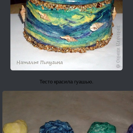
Тесто красила гуашью.