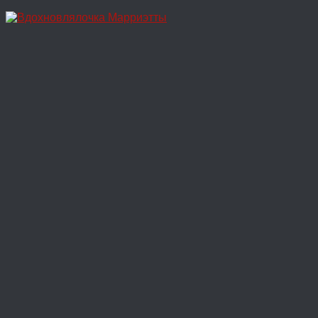
Перейти
к
содержимому