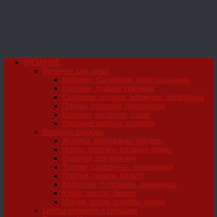
ВЯЗАНИЕ
Вязание для дома
Вязание. Салфетки, подстаканники
Коврики, пуфики крючком
Скатерти, шторки, абажуры, полотенца
Пледы, подушки, покрывала
Вазочки, корзинки, саше
Вязаные мелочи, поделки
Вязание одежды
Жакеты, кардиганы, жилеты
Носки, тапочки, вязаная обувь
Вязание для мужчин
Топики, сарафаны, купальники
Платья, туники, пальто
Кофточки, пуловеры, джемпера
Юбки, шорты, брюки
Шапки, шали, шарфы, снуды
Цветы крючком и спицами