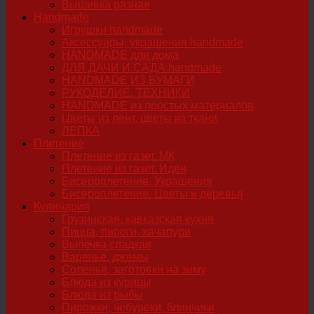
Вышивка разная
Handmade
Игрушки handmade
Аксессуары, украшения handmade
HANDMADE для дома
ДЛЯ ДАЧИ И САДА handmade
HANDMADE ИЗ БУМАГИ
РУКОДЕЛИЕ. ТЕХНИКИ
HANDMADE из простых материалов
Цветы из лент, цветы из ткани
ЛЕПКА
Плетение
Плетение из газет. МК
Плетение из газет. Идеи
Бисероплетение. Украшения
Бисероплетение. Цветы и деревья
Кулинария
Грузинская, кавказская кухня
Пицца, пироги, хачапури
Выпечка сладкая
Варенье, джемы
Соленья, заготовки на зиму
Блюда из курицы
Блюда из рыбы
Пирожки, чебуреки, блинчики