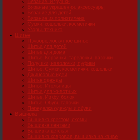
Вязание. Игрушки
Вязаные украшения, аксессуары
Вязание для детей
Вязание из полиэтилена
Сумки, кошельки, косметички
Узоры, техника
Шитье
Пэчворк, лоскутное шитье
Шитье для детей
Шитье для дома
Шитье. Корзинки, тарелочки, вазочки
Подушки, наволочки, пуфики
Шитье. Сумки, косметички, кошельки
Джинсовые идеи
Шитье одежды
Шитье. Игольницы
Шитье для животных
Шитье. Из футболок
Шитье. Обувь,тапочки
Переделка одежды и обуви
Вышивка
Вышивка крестом, схемы
Вышивка лентами
Вышивка детская
Вышивка ковровая, вышивка на канве