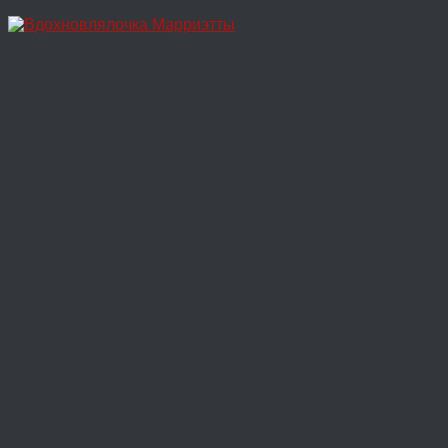
Перейти
к
содержимому