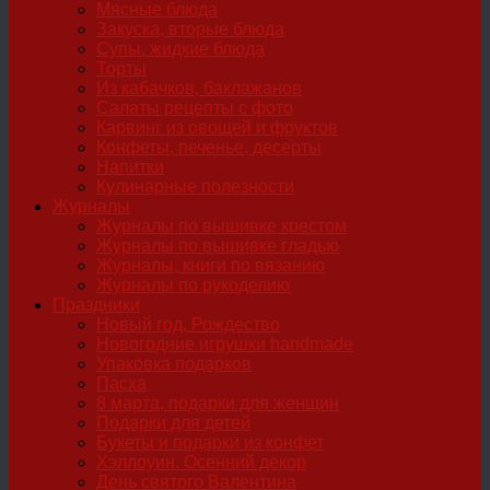
Мясные блюда
Закуска, вторые блюда
Супы, жидкие блюда
Торты
Из кабачков, баклажанов
Салаты рецепты с фото
Карвинг из овощей и фруктов
Конфеты, печенье, десерты
Напитки
Кулинарные полезности
Журналы
Журналы по вышивке крестом
Журналы по вышивке гладью
Журналы, книги по вязанию
Журналы по рукоделию
Праздники
Новый год, Рождество
Новогодние игрушки handmade
Упаковка подарков
Пасха
8 марта, подарки для женщин
Подарки для детей
Букеты и подарки из конфет
Хэллоуин. Осенний декор
День святого Валентина