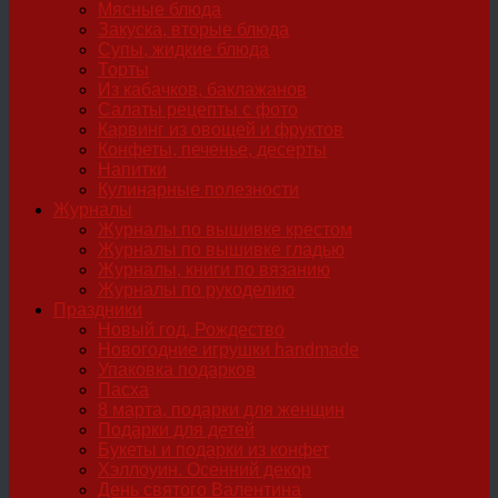
Мясные блюда
Закуска, вторые блюда
Супы, жидкие блюда
Торты
Из кабачков, баклажанов
Салаты рецепты с фото
Карвинг из овощей и фруктов
Конфеты, печенье, десерты
Напитки
Кулинарные полезности
Журналы
Журналы по вышивке крестом
Журналы по вышивке гладью
Журналы, книги по вязанию
Журналы по рукоделию
Праздники
Новый год, Рождество
Новогодние игрушки handmade
Упаковка подарков
Пасха
8 марта, подарки для женщин
Подарки для детей
Букеты и подарки из конфет
Хэллоуин. Осенний декор
День святого Валентина