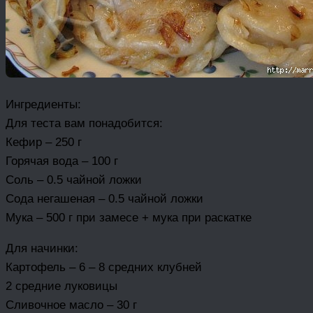
Ингредиенты:
Для теста вам понадобится:
Кефир – 250 г
Горячая вода – 100 г
Соль – 0.5 чайной ложки
Сода негашеная – 0.5 чайной ложки
Мука – 500 г при замесе + мука при раскатке
Для начинки:
Картофель – 6 – 8 средних клубней
2 средние луковицы
Сливочное масло – 30 г