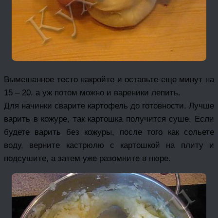
Вымешанное тесто накройте и оставьте еще минут на
15 – 20, а уж потом можно и вареники лепить.
Для начинки сварите картофель до готовности. Лучше
варить в кожуре, так картошка получится суше. Если
будете варить без кожуры, после того как сольете
воду, верните кастрюлю с картошкой на плиту и
подсушите, а затем уже разомните в пюре.