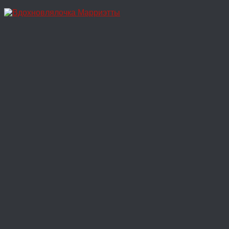
Перейти
к
содержимому