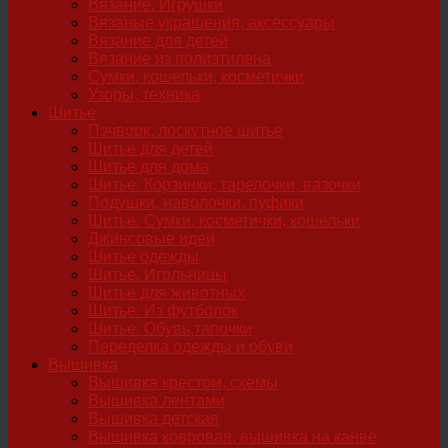
Вязание. Игрушки
Вязаные украшения, аксессуары
Вязание для детей
Вязание из полиэтилена
Сумки, кошельки, косметички
Узоры, техника
Шитье
Пэчворк, лоскутное шитье
Шитье для детей
Шитье для дома
Шитье. Корзинки, тарелочки, вазочки
Подушки, наволочки, пуфики
Шитье. Сумки, косметички, кошельки
Джинсовые идеи
Шитье одежды
Шитье. Игольницы
Шитье для животных
Шитье. Из футболок
Шитье. Обувь,тапочки
Переделка одежды и обуви
Вышивка
Вышивка крестом, схемы
Вышивка лентами
Вышивка детская
Вышивка ковровая, вышивка на канве