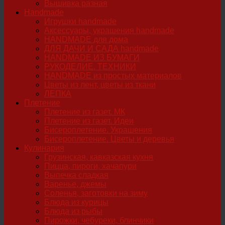
Вышивка разная
Handmade
Игрушки handmade
Аксессуары, украшения handmade
HANDMADE для дома
ДЛЯ ДАЧИ И САДА handmade
HANDMADE ИЗ БУМАГИ
РУКОДЕЛИЕ. ТЕХНИКИ
HANDMADE из простых материалов
Цветы из лент, цветы из ткани
ЛЕПКА
Плетение
Плетение из газет. МК
Плетение из газет. Идеи
Бисероплетение. Украшения
Бисероплетение. Цветы и деревья
Кулинария
Грузинская, кавказская кухня
Пицца, пироги, хачапури
Выпечка сладкая
Варенье, джемы
Соленья, заготовки на зиму
Блюда из курицы
Блюда из рыбы
Пирожки, чебуреки, блинчики