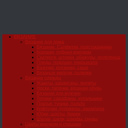
ВЯЗАНИЕ
Вязание для дома
Вязание. Салфетки, подстаканники
Коврики, пуфики крючком
Скатерти, шторки, абажуры, полотенца
Пледы, подушки, покрывала
Вазочки, корзинки, саше
Вязаные мелочи, поделки
Вязание одежды
Жакеты, кардиганы, жилеты
Носки, тапочки, вязаная обувь
Вязание для мужчин
Топики, сарафаны, купальники
Платья, туники, пальто
Кофточки, пуловеры, джемпера
Юбки, шорты, брюки
Шапки, шали, шарфы, снуды
Цветы крючком и спицами