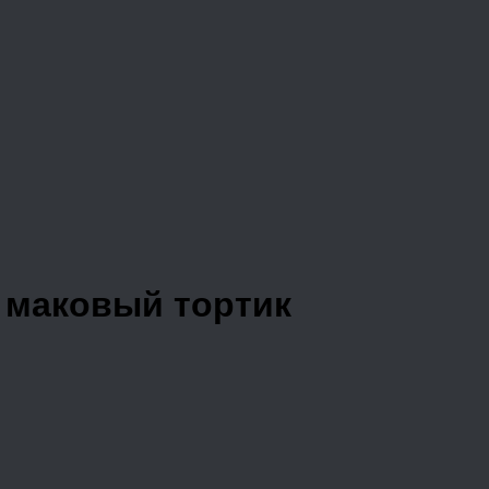
маковый тортик