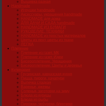
Вышивка разная
Handmade
Игрушки handmade
Аксессуары, украшения handmade
HANDMADE для дома
ДЛЯ ДАЧИ И САДА handmade
HANDMADE ИЗ БУМАГИ
РУКОДЕЛИЕ. ТЕХНИКИ
HANDMADE из простых материалов
Цветы из лент, цветы из ткани
ЛЕПКА
Плетение
Плетение из газет. МК
Плетение из газет. Идеи
Бисероплетение. Украшения
Бисероплетение. Цветы и деревья
Кулинария
Грузинская, кавказская кухня
Пицца, пироги, хачапури
Выпечка сладкая
Варенье, джемы
Соленья, заготовки на зиму
Блюда из курицы
Блюда из рыбы
Пирожки, чебуреки, блинчики