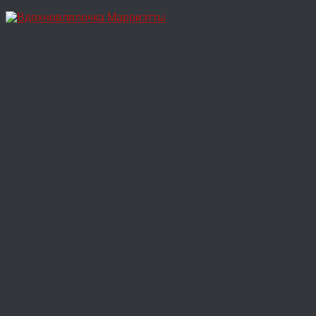
Перейти
к
содержимому