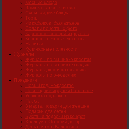
Мясные блюда
Закуска, вторые блюда
Супы, жидкие блюда
Торты
Из кабачков, баклажанов
Салаты рецепты с фото
Карвинг из овощей и фруктов
Конфеты, печенье, десерты
Напитки
Кулинарные полезности
Журналы
Журналы по вышивке крестом
Журналы по вышивке гладью
Журналы, книги по вязанию
Журналы по рукоделию
Праздники
Новый год, Рождество
Новогодние игрушки handmade
Упаковка подарков
Пасха
8 марта, подарки для женщин
Подарки для детей
Букеты и подарки из конфет
Хэллоуин. Осенний декор
День святого Валентина