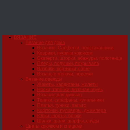
ВЯЗАНИЕ
Вязание для дома
Вязание. Салфетки, подстаканники
Коврики, пуфики крючком
Скатерти, шторки, абажуры, полотенца
Пледы, подушки, покрывала
Вазочки, корзинки, саше
Вязаные мелочи, поделки
Вязание одежды
Жакеты, кардиганы, жилеты
Носки, тапочки, вязаная обувь
Вязание для мужчин
Топики, сарафаны, купальники
Платья, туники, пальто
Кофточки, пуловеры, джемпера
Юбки, шорты, брюки
Шапки, шали, шарфы, снуды
Цветы крючком и спицами