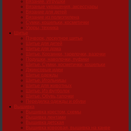
Вязание. Игрушки
Вязаные украшения, аксессуары
Вязание для детей
Вязание из полиэтилена
Сумки, кошельки, косметички
Узоры, техника
Шитье
Пэчворк, лоскутное шитье
Шитье для детей
Шитье для дома
Шитье. Корзинки, тарелочки, вазочки
Подушки, наволочки, пуфики
Шитье. Сумки, косметички, кошельки
Джинсовые идеи
Шитье одежды
Шитье. Игольницы
Шитье для животных
Шитье. Из футболок
Шитье. Обувь,тапочки
Переделка одежды и обуви
Вышивка
Вышивка крестом, схемы
Вышивка лентами
Вышивка детская
Вышивка ковровая, вышивка на канве