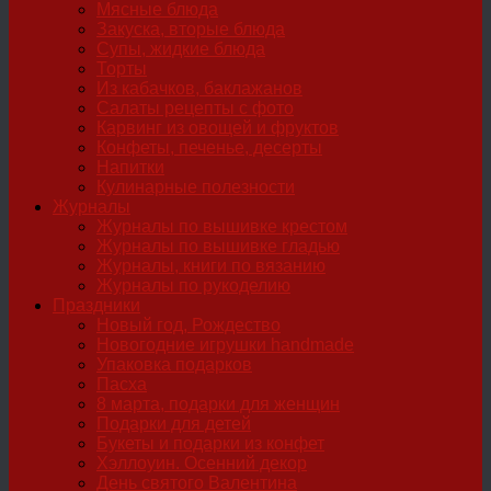
Мясные блюда
Закуска, вторые блюда
Супы, жидкие блюда
Торты
Из кабачков, баклажанов
Салаты рецепты с фото
Карвинг из овощей и фруктов
Конфеты, печенье, десерты
Напитки
Кулинарные полезности
Журналы
Журналы по вышивке крестом
Журналы по вышивке гладью
Журналы, книги по вязанию
Журналы по рукоделию
Праздники
Новый год, Рождество
Новогодние игрушки handmade
Упаковка подарков
Пасха
8 марта, подарки для женщин
Подарки для детей
Букеты и подарки из конфет
Хэллоуин. Осенний декор
День святого Валентина