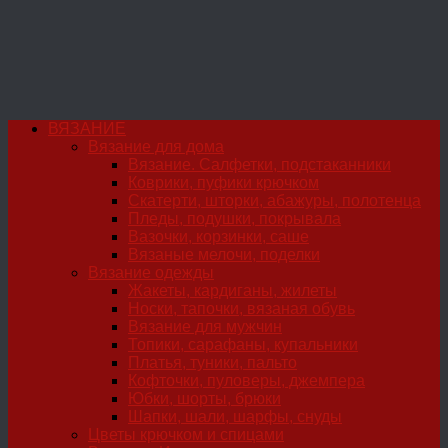
ВЯЗАНИЕ
Вязание для дома
Вязание. Салфетки, подстаканники
Коврики, пуфики крючком
Скатерти, шторки, абажуры, полотенца
Пледы, подушки, покрывала
Вазочки, корзинки, саше
Вязаные мелочи, поделки
Вязание одежды
Жакеты, кардиганы, жилеты
Носки, тапочки, вязаная обувь
Вязание для мужчин
Топики, сарафаны, купальники
Платья, туники, пальто
Кофточки, пуловеры, джемпера
Юбки, шорты, брюки
Шапки, шали, шарфы, снуды
Цветы крючком и спицами