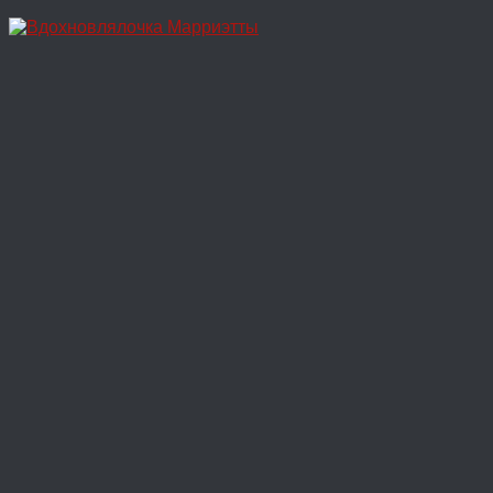
Перейти
к
содержимому