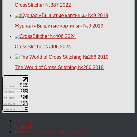
CrossStitcher №387 2022
Журнал «Вышитые картины» №9 2019
CrossStitcher №406 2024
The World of Cross Stitching №286 2019
Главная
О сайте
Политика конфиденциальности