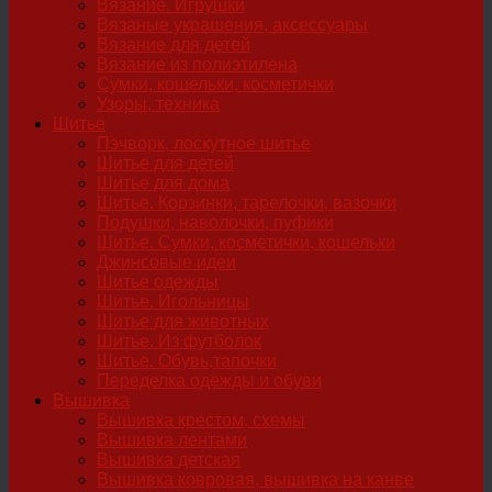
Вязание. Игрушки
Вязаные украшения, аксессуары
Вязание для детей
Вязание из полиэтилена
Сумки, кошельки, косметички
Узоры, техника
Шитье
Пэчворк, лоскутное шитье
Шитье для детей
Шитье для дома
Шитье. Корзинки, тарелочки, вазочки
Подушки, наволочки, пуфики
Шитье. Сумки, косметички, кошельки
Джинсовые идеи
Шитье одежды
Шитье. Игольницы
Шитье для животных
Шитье. Из футболок
Шитье. Обувь,тапочки
Переделка одежды и обуви
Вышивка
Вышивка крестом, схемы
Вышивка лентами
Вышивка детская
Вышивка ковровая, вышивка на канве