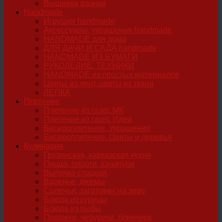
Вышивка разная
Handmade
Игрушки handmade
Аксессуары, украшения handmade
HANDMADE для дома
ДЛЯ ДАЧИ И САДА handmade
HANDMADE ИЗ БУМАГИ
РУКОДЕЛИЕ. ТЕХНИКИ
HANDMADE из простых материалов
Цветы из лент, цветы из ткани
ЛЕПКА
Плетение
Плетение из газет. МК
Плетение из газет. Идеи
Бисероплетение. Украшения
Бисероплетение. Цветы и деревья
Кулинария
Грузинская, кавказская кухня
Пицца, пироги, хачапури
Выпечка сладкая
Варенье, джемы
Соленья, заготовки на зиму
Блюда из курицы
Блюда из рыбы
Пирожки, чебуреки, блинчики