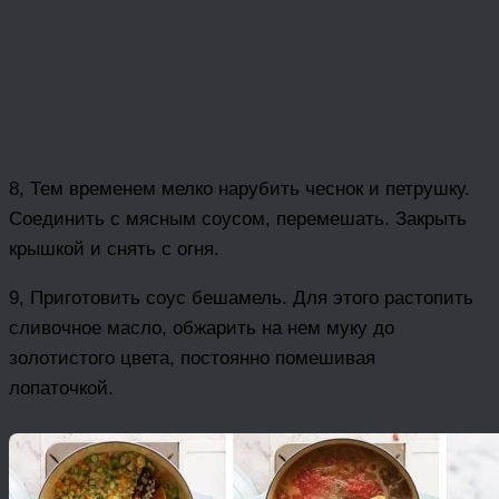
8, Тем временем мелко нарубить чеснок и петрушку.
Соединить с мясным соусом, перемешать. Закрыть
крышкой и снять с огня.
9, Приготовить соус бешамель. Для этого растопить
сливочное масло, обжарить на нем муку до
золотистого цвета, постоянно помешивая
лопаточкой.