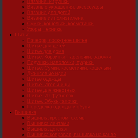
Вязание. Игрушки
Вязаные украшения, аксессуары
Вязание для детей
Вязание из полиэтилена
Сумки, кошельки, косметички
Узоры, техника
Шитье
Пэчворк, лоскутное шитье
Шитье для детей
Шитье для дома
Шитье. Корзинки, тарелочки, вазочки
Подушки, наволочки, пуфики
Шитье. Сумки, косметички, кошельки
Джинсовые идеи
Шитье одежды
Шитье. Игольницы
Шитье для животных
Шитье. Из футболок
Шитье. Обувь,тапочки
Переделка одежды и обуви
Вышивка
Вышивка крестом, схемы
Вышивка лентами
Вышивка детская
Вышивка ковровая, вышивка на канве