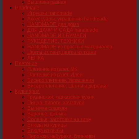
Вышивка разная
Handmade
Игрушки handmade
Аксессуары, украшения handmade
HANDMADE для дома
ДЛЯ ДАЧИ И САДА handmade
HANDMADE ИЗ БУМАГИ
РУКОДЕЛИЕ. ТЕХНИКИ
HANDMADE из простых материалов
Цветы из лент, цветы из ткани
ЛЕПКА
Плетение
Плетение из газет. МК
Плетение из газет. Идеи
Бисероплетение. Украшения
Бисероплетение. Цветы и деревья
Кулинария
Грузинская, кавказская кухня
Пицца, пироги, хачапури
Выпечка сладкая
Варенье, джемы
Соленья, заготовки на зиму
Блюда из курицы
Блюда из рыбы
Пирожки, чебуреки, блинчики