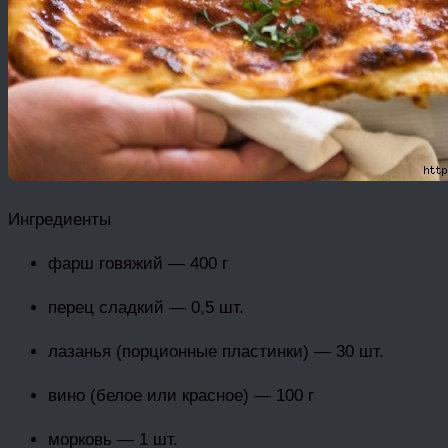
Ингредиенты
фарш говяжий — 400 г
перец сладкий — 0,5 шт.
лазанья (порционные пластинки) — 30 шт.
вино (белое или красное) — 100 г
морковь — 1 шт.