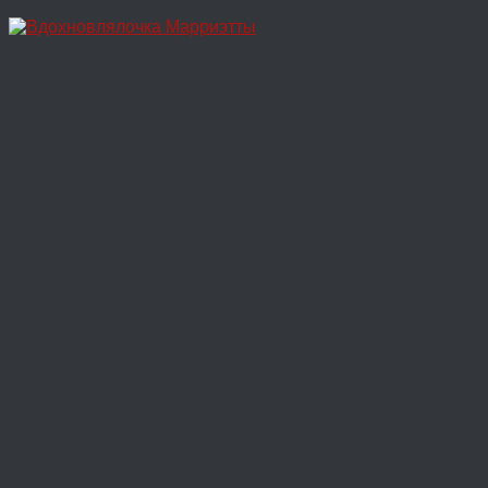
Перейти
к
содержимому