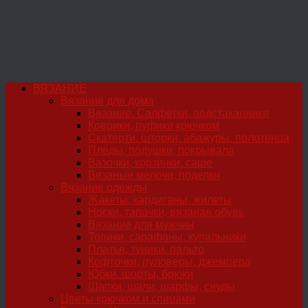
ВЯЗАНИЕ
Вязание для дома
Вязание. Салфетки, подстаканники
Коврики, пуфики крючком
Скатерти, шторки, абажуры, полотенца
Пледы, подушки, покрывала
Вазочки, корзинки, саше
Вязаные мелочи, поделки
Вязание одежды
Жакеты, кардиганы, жилеты
Носки, тапочки, вязаная обувь
Вязание для мужчин
Топики, сарафаны, купальники
Платья, туники, пальто
Кофточки, пуловеры, джемпера
Юбки, шорты, брюки
Шапки, шали, шарфы, снуды
Цветы крючком и спицами