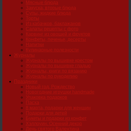
Мясные блюда
Закуска, вторые блюда
Супы, жидкие блюда
Торты
Из кабачков, баклажанов
Салаты рецепты с фото
Карвинг из овощей и фруктов
Конфеты, печенье, десерты
Напитки
Кулинарные полезности
Журналы
Журналы по вышивке крестом
Журналы по вышивке гладью
Журналы, книги по вязанию
Журналы по рукоделию
Праздники
Новый год, Рождество
Новогодние игрушки handmade
Упаковка подарков
Пасха
8 марта, подарки для женщин
Подарки для детей
Букеты и подарки из конфет
Хэллоуин. Осенний декор
День святого Валентина