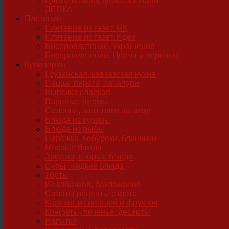
Цветы из лент, цветы из ткани
ЛЕПКА
Плетение
Плетение из газет. МК
Плетение из газет. Идеи
Бисероплетение. Украшения
Бисероплетение. Цветы и деревья
Кулинария
Грузинская, кавказская кухня
Пицца, пироги, хачапури
Выпечка сладкая
Варенье, джемы
Соленья, заготовки на зиму
Блюда из курицы
Блюда из рыбы
Пирожки, чебуреки, блинчики
Мясные блюда
Закуска, вторые блюда
Супы, жидкие блюда
Торты
Из кабачков, баклажанов
Салаты рецепты с фото
Карвинг из овощей и фруктов
Конфеты, печенье, десерты
Напитки