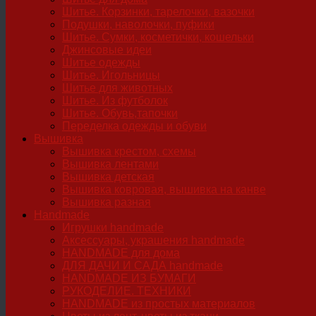
Шитье. Корзинки, тарелочки, вазочки
Подушки, наволочки, пуфики
Шитье. Сумки, косметички, кошельки
Джинсовые идеи
Шитье одежды
Шитье. Игольницы
Шитье для животных
Шитье. Из футболок
Шитье. Обувь,тапочки
Переделка одежды и обуви
Вышивка
Вышивка крестом, схемы
Вышивка лентами
Вышивка детская
Вышивка ковровая, вышивка на канве
Вышивка разная
Handmade
Игрушки handmade
Аксессуары, украшения handmade
HANDMADE для дома
ДЛЯ ДАЧИ И САДА handmade
HANDMADE ИЗ БУМАГИ
РУКОДЕЛИЕ. ТЕХНИКИ
HANDMADE из простых материалов