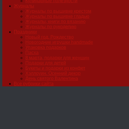
Кулинарные полезности
Журналы
Журналы по вышивке крестом
Журналы по вышивке гладью
Журналы, книги по вязанию
Журналы по рукоделию
Праздники
Новый год, Рождество
Новогодние игрушки handmade
Упаковка подарков
Пасха
8 марта, подарки для женщин
Подарки для детей
Букеты и подарки из конфет
Хэллоуин. Осенний декор
День святого Валентина
Все рубрики сайта