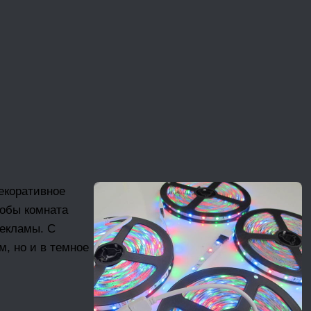
екоративное
тобы комната
рекламы. С
, но и в темное