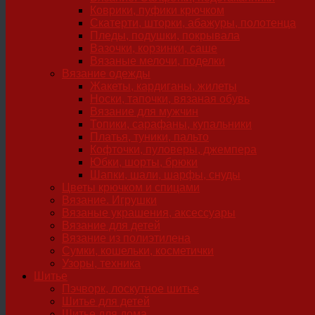
Коврики, пуфики крючком
Скатерти, шторки, абажуры, полотенца
Пледы, подушки, покрывала
Вазочки, корзинки, саше
Вязаные мелочи, поделки
Вязание одежды
Жакеты, кардиганы, жилеты
Носки, тапочки, вязаная обувь
Вязание для мужчин
Топики, сарафаны, купальники
Платья, туники, пальто
Кофточки, пуловеры, джемпера
Юбки, шорты, брюки
Шапки, шали, шарфы, снуды
Цветы крючком и спицами
Вязание. Игрушки
Вязаные украшения, аксессуары
Вязание для детей
Вязание из полиэтилена
Сумки, кошельки, косметички
Узоры, техника
Шитье
Пэчворк, лоскутное шитье
Шитье для детей
Шитье для дома